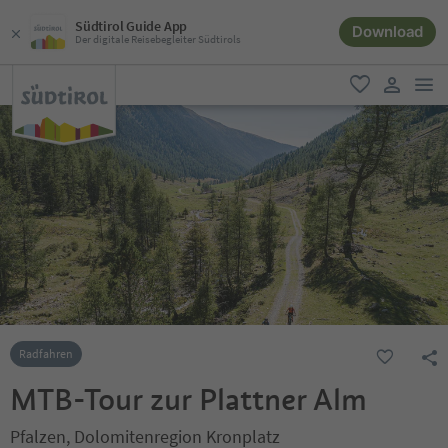
Südtirol Guide App
Download
Der digitale Reisebegleiter Südtirols
men
favorit
user lin
Radfahren
MTB-Tour zur Plattner Alm
Pfalzen, Dolomitenregion Kronplatz