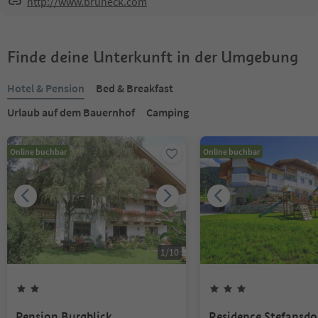
http://www.bruneck.com
Finde deine Unterkunft in der Umgebung
Hotel & Pension
Bed & Breakfast
Urlaub auf dem Bauernhof
Camping
Online buchbar
Online buchbar
1
/
10
Pension Burgblick
Residence Stefansdo