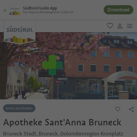
Südtirol Guide App
Download
Der digitale Reisebegleiter Südtirols
men
favorit
user lin
Ärzte, Apotheken
Apotheke Sant'Anna Bruneck
Bruneck Stadt, Bruneck, Dolomitenregion Kronplatz