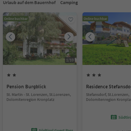
Urlaub auf dem Bauernhof
Camping
Online buchbar
Online buchbar
1
/
10
Pension Burgblick
Residence Stefansdo
St. Martin - St. Lorenzen, St.Lorenzen,
Stefansdorf, St.Lorenzen,
Dolomitenregion Kronplatz
Dolomitenregion Kronpla
Südtir
Südtirol Guest Pass