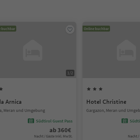
e buchbar
Online buchbar
1
/
2
la Arnica
Hotel Christine
a, Meran und Umgebung
Gargazon, Meran und Umge
Südtirol Guest Pass
Südti
ab
360
€
Nacht / Gäste Inkl. MwSt.
Nacht /