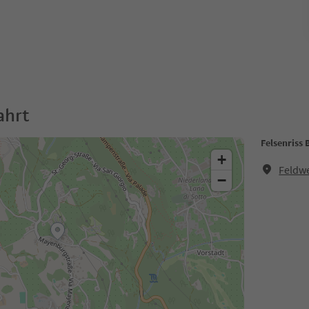
ahrt
Felsenriss 
+
Feldwe
−