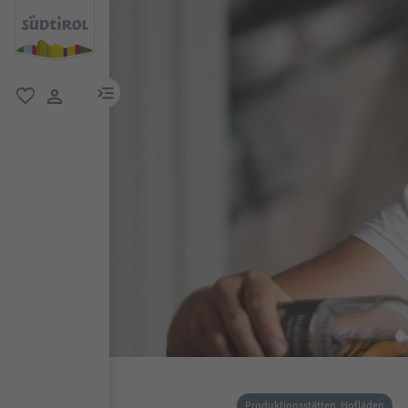
menu link
favorit
user link
Produktionsstätten, Hofläden