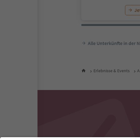
Je
Alle Unterkünfte in der 
Erlebnisse & Events
A