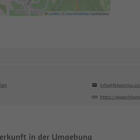
Leaflet
|
©
OpenStreetMap
Contributors
llan
info@felsenriss.c
https://www.felse
terkunft in der Umgebung