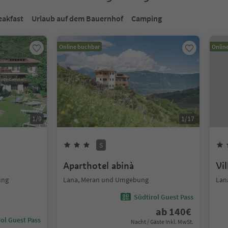
eakfast
Urlaub auf dem Bauernhof
Camping
Online buchbar
Onlin
1
/
9
1
/
17
S
Aparthotel abinà
Vil
ung
Lana, Meran und Umgebung
Lan
Südtirol Guest Pass
ab
140
€
ol Guest Pass
Nacht / Gäste Inkl. MwSt.