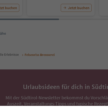
tzt buchen
Jetzt buchen
Nähe
lle Erlebnisse
Felsenriss Brennerei
Urlaubsideen für dich in Südti
Mit der Südtirol-Newsletter bekommst du Vorschlä
Auszeit, Veranstaltungs-Tipps und typische Rezepte