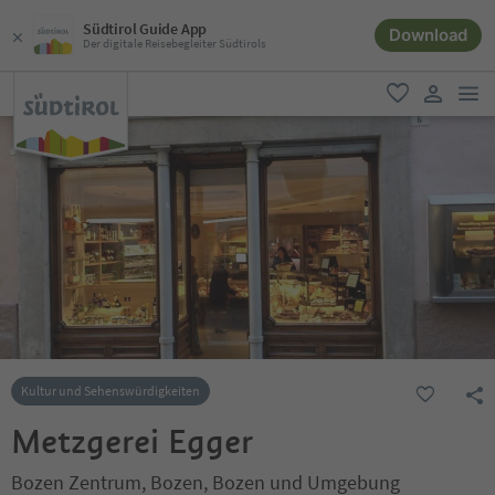
Südtirol Guide App
Download
Der digitale Reisebegleiter Südtirols
men
favorit
user lin
Kultur und Sehenswürdigkeiten
Metzgerei Egger
Bozen Zentrum, Bozen, Bozen und Umgebung