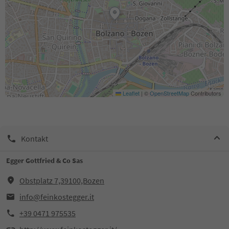
Leaflet
|
©
OpenStreetMap
Contributors
Kontakt
Egger Gottfried & Co Sas
Obstplatz 7,39100,Bozen
info@feinkostegger.it
+39 0471 975535