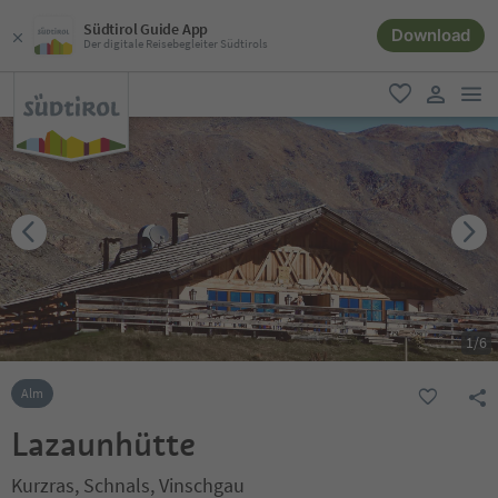
Südtirol Guide App
Download
Der digitale Reisebegleiter Südtirols
men
favorit
user lin
1
/
6
Alm
Lazaunhütte
Kurzras, Schnals, Vinschgau