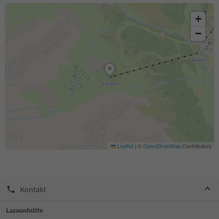
+
−
Leaflet
|
©
OpenStreetMap
Contributors
Kontakt
Lazaunhütte