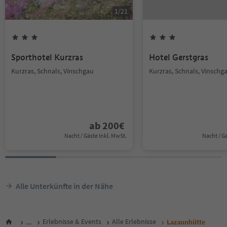
1
/
21
Sporthotel Kurzras
Hotel Gerstgras
Kurzras, Schnals, Vinschgau
Kurzras, Schnals, Vinschg
ab
200
€
Nacht / Gäste Inkl. MwSt.
Nacht / G
Alle Unterkünfte in der Nähe
...
Erlebnisse & Events
Alle Erlebnisse
Lazaunhütte