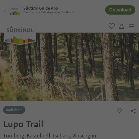
Südtirol Guide App
Download
Der digitale Reisebegleiter Südtirols
men
favorit
user lin
Radfahren
Lupo Trail
Tomberg, Kastelbell-Tschars, Vinschgau