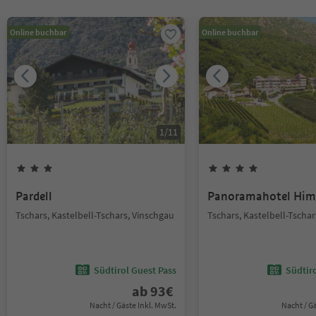
Online buchbar
Online buchbar
1
/
11
Pardell
Panoramahotel Him
Tschars, Kastelbell-Tschars, Vinschgau
Tschars, Kastelbell-Tschar
Südtirol Guest Pass
Südtir
ab
93
€
Nacht / Gäste Inkl. MwSt.
Nacht / G