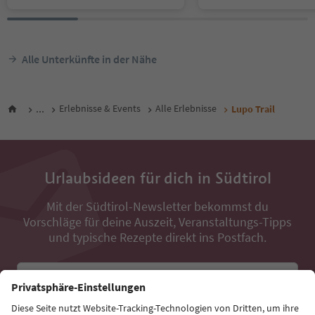
Alle Unterkünfte in der Nähe
...
Erlebnisse & Events
Alle Erlebnisse
Lupo Trail
Urlaubsideen für dich in Südtirol
Mit der Südtirol-Newsletter bekommst du
Vorschläge für deine Auszeit, Veranstaltungs-Tipps
und typische Rezepte direkt ins Postfach.
E-Mail Adresse