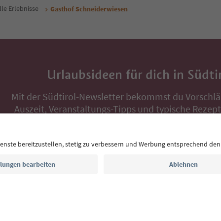
lle Erlebnisse
Gasthof Schneiderwiesen
Urlaubsideen für dich in Südti
Mit der Südtirol-Newsletter bekommst du Vorschlä
Auszeit, Veranstaltungs-Tipps und typische Rezepte
Postfach.
E-Mail Adresse
Jetzt anmelden