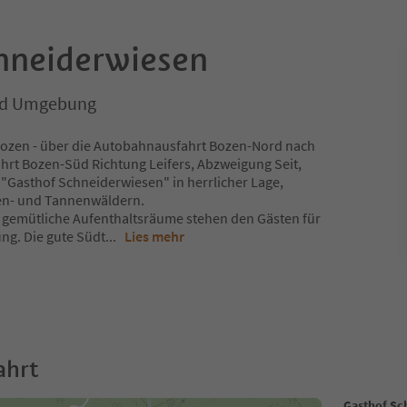
hneiderwiesen
und Umgebung
Bozen - über die Autobahnausfahrt Bozen-Nord nach
hrt Bozen-Süd Richtung Leifers, Abzweigung Seit,
 "Gasthof Schneiderwiesen" in herrlicher Lage,
en- und Tannenwäldern.
e gemütliche Aufenthaltsräume stehen den Gästen für
ng. Die gute Südt
...
Lies mehr
ahrt
Gasthof Sc