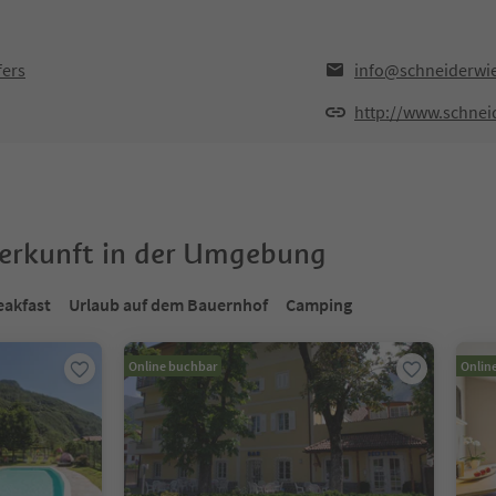
fers
info@schneiderwie
http://www.schnei
terkunft in der Umgebung
eakfast
Urlaub auf dem Bauernhof
Camping
Online buchbar
Onlin