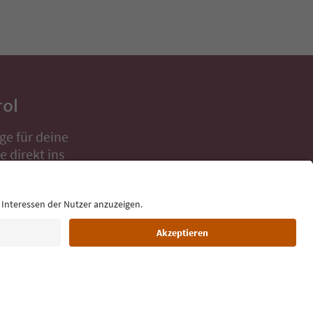
rol
ge für deine
 direkt ins