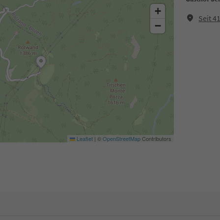
+
Seit 4
−
Leaflet
|
©
OpenStreetMap
Contributors