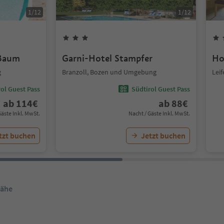
1
/
12
1
/
12
 Baum
Garni-Hotel Stampfer
Ho
g
Branzoll, Bozen und Umgebung
Lei
ol Guest Pass
Südtirol Guest Pass
ab
114
€
ab
88
€
Gäste Inkl. MwSt.
Nacht / Gäste Inkl. MwSt.
tzt buchen
Jetzt buchen
Nähe