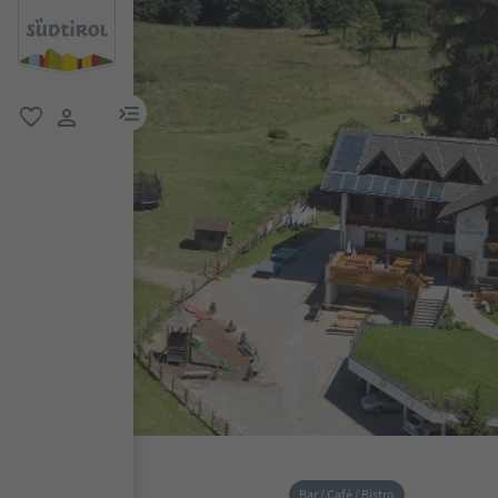
menu link
favorit
user link
Bar / Café / Bistro