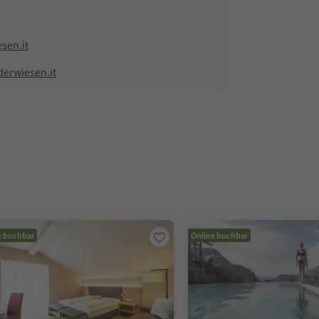
sen.it
derwiesen.it
e buchbar
Online buchbar