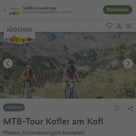
Südtirol Guide App
Download
Der digitale Reisebegleiter Südtirols
men
favorit
user lin
1
/
2
Radfahren
MTB-Tour Kofler am Kofl
Pfalzen, Dolomitenregion Kronplatz