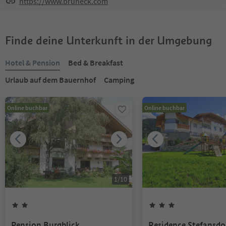
https://www.bruneck.com
Finde deine Unterkunft in der Umgebung
Hotel & Pension
Bed & Breakfast
Urlaub auf dem Bauernhof
Camping
Online buchbar
Online buchbar
1
/
10
Pension Burgblick
Residence Stefansdo