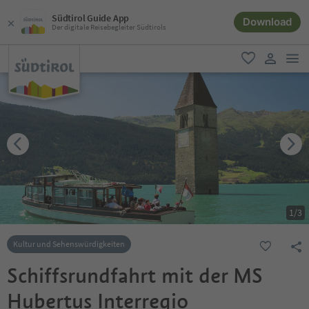
Südtirol Guide App
Download
Der digitale Reisebegleiter Südtirols
men
favorit
user lin
1
/
3
Kultur und Sehenswürdigkeiten
Schiffsrundfahrt mit der MS
Hubertus Interregio