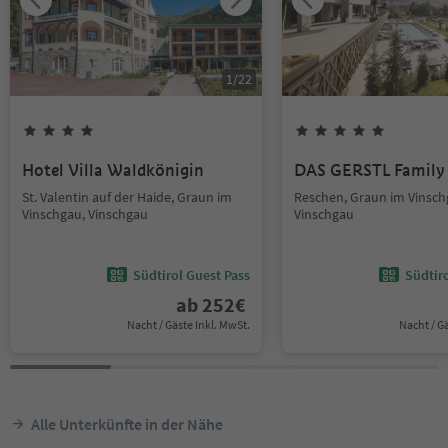
1
/
22
Hotel Villa Waldkönigin
DAS GERSTL Family 
St. Valentin auf der Haide, Graun im
Reschen, Graun im Vinsch
Vinschgau, Vinschgau
Vinschgau
Südtirol Guest Pass
Südtir
ab
252
€
Nacht / Gäste Inkl. MwSt.
Nacht / G
Alle Unterkünfte in der Nähe