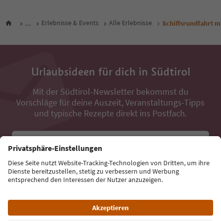
...
Erlebnisse & Events
Alle Erlebnisse
Schiffsrundfahrt m
Urlaubsideen für dich in Südtirol
Mit der Südtirol-Newsletter bekommst du
Vorschläge für deine Auszeit, Veranstaltungs-Tipps
und typische Rezepte direkt ins Postfach.
E-Mail Adresse
Jetzt anmelden