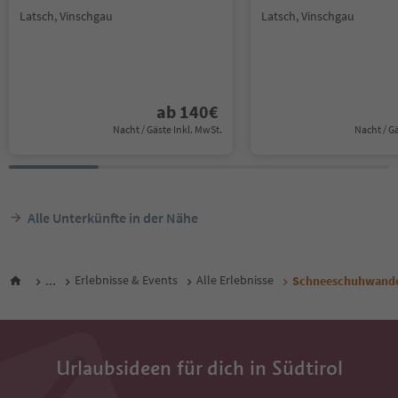
Latsch, Vinschgau
Latsch, Vinschgau
ab
140
€
Nacht / Gäste Inkl. MwSt.
Nacht / G
Alle Unterkünfte in der Nähe
...
Erlebnisse & Events
Alle Erlebnisse
Schneeschuhwande
Urlaubsideen für dich in Südtirol