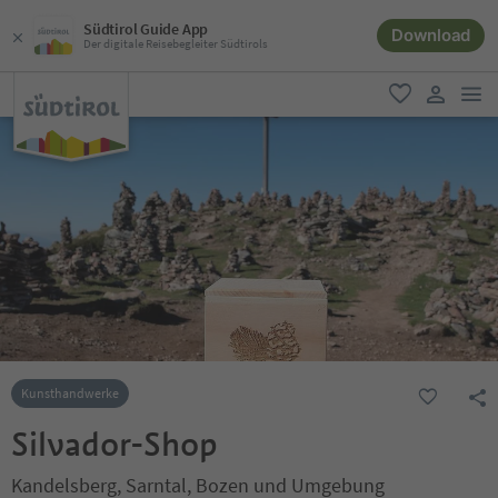
Südtirol Guide App
Download
Der digitale Reisebegleiter Südtirols
men
favorit
user lin
Kunsthandwerke
Silvador-Shop
Kandelsberg, Sarntal, Bozen und Umgebung