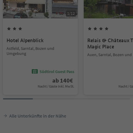
1
/
12
Hotel Alpenblick
Relais & Châteaux T
Magic Place
Astfeld, Sarntal, Bozen und
Umgebung
Auen, Sarntal, Bozen un
Südtirol Guest Pass
ab
140
€
Nacht / Gäste Inkl. MwSt.
Nacht / G
Alle Unterkünfte in der Nähe