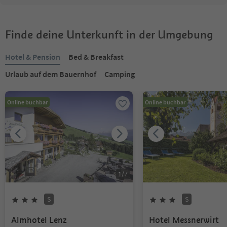
Finde deine Unterkunft in der Umgebung
Hotel & Pension
Bed & Breakfast
Urlaub auf dem Bauernhof
Camping
Online buchbar
Online buchbar
1
/
7
S
S
Almhotel Lenz
Hotel Messnerwirt