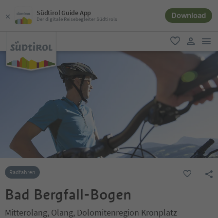
Südtirol Guide App
Download
Der digitale Reisebegleiter Südtirols
men
favorit
user lin
Radfahren
Bad Bergfall-Bogen
Mitterolang, Olang, Dolomitenregion Kronplatz