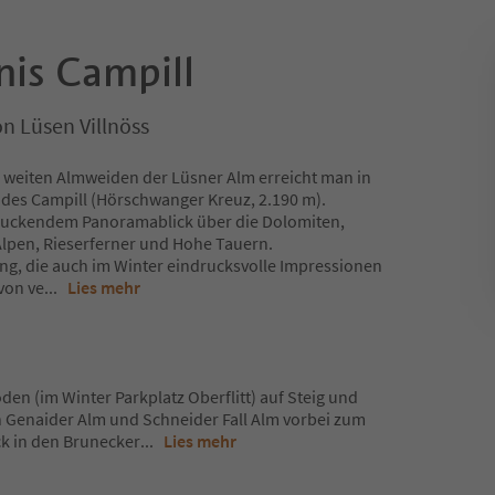
nis Campill
n Lüsen Villnöss
weiten Almweiden der Lüsner Alm erreicht man in
l des Campill (Hörschwanger Kreuz, 2.190 m).
druckendem Panoramablick über die Dolomiten,
 Alpen, Rieserferner und Hohe Tauern.
g, die auch im Winter eindrucksvolle Impressionen
 von ve
...
Lies mehr
en (im Winter Parkplatz Oberflitt) auf Steig und
 Genaider Alm und Schneider Fall Alm vorbei zum
ck in den Brunecker
...
Lies mehr