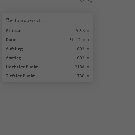
Tourübersicht
Strecke
9,8 Km
Dauer
3h:12 min
Aufstieg
602 m
Abstieg
602 m
Höchster Punkt
2188 m
Tiefster Punkt
1736 m