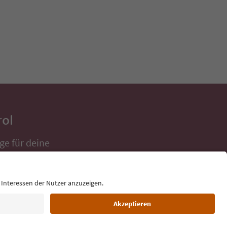
rol
ge für deine
 direkt ins