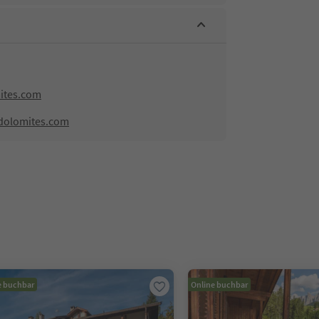
ites.com
dolomites.com
e buchbar
Online buchbar