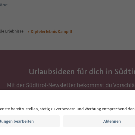
Nähe
lle Erlebnisse
Gipfelerlebnis Campill
Urlaubsideen für dich in Südti
Mit der Südtirol-Newsletter bekommst du Vorschlä
Auszeit, Veranstaltungs-Tipps und typische Rezepte
Postfach.
E-Mail Adresse