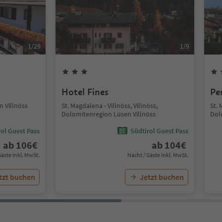
1
/
29
1
/
9
Hotel Fines
Pe
 Villnöss
St. Magdalena - Villnöss, Villnöss,
St. 
Dolomitenregion Lüsen Villnöss
Dol
ol Guest Pass
Südtirol Guest Pass
ab
106
€
ab
104
€
Gäste Inkl. MwSt.
Nacht / Gäste Inkl. MwSt.
tzt buchen
Jetzt buchen