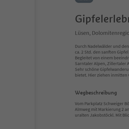
Gipfelerleb
Lüsen, Dolomitenregio
Durch Nadelwälder und den 
ca. 2 Std. den sanften Gipfe
Begleitet von einem beein
Sarntaler Alpen, Zillertaler
Sehr schöne Gipfelwanderun
bietet. Hier ziehen inmitten
Wegbeschreibung
Vom Parkplatz Schweiger Böd
Almweg mit Markierung 2 an
uralten Jakobstöckl. Mit Bli