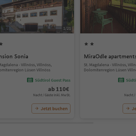
1
/
21
nsion Sonia
MiraOdle apartment
Magdalena - Villnöss, Villnöss,
St. Magdalena - Villnöss, Villn
omitenregion Lüsen Villnöss
Dolomitenregion Lüsen Villn
Südtirol Guest Pass
Südti
ab
110
€
Nacht / Gäste Inkl. MwSt.
Nacht /
Jetzt buchen
J