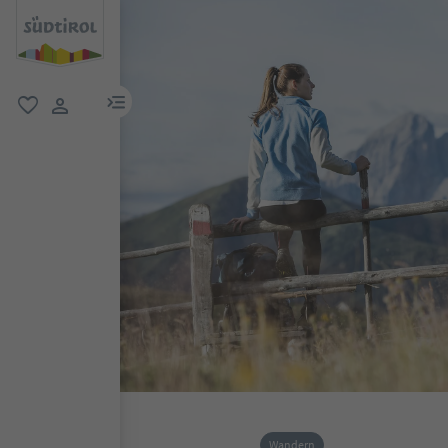
menu link
favorit
user link
Wandern