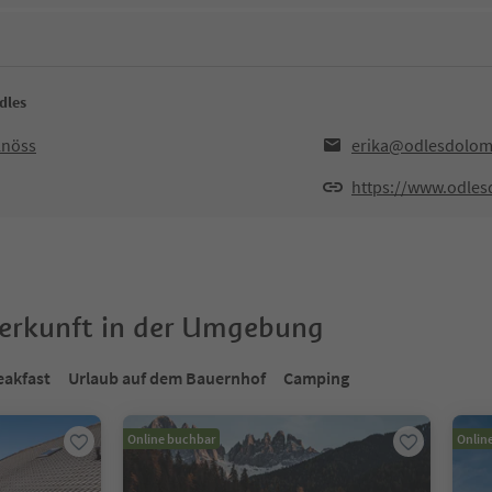
dles
lnöss
erika@odlesdolom
https://www.odles
terkunft in der Umgebung
eakfast
Urlaub auf dem Bauernhof
Camping
Online buchbar
Onlin