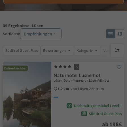
39
Ergebnisse
- Lüsen
Empfehlungen
Sortieren:
Südtirol Guest Pass
Bewertungen
Kategorie
Verpflegungsa
keine ak
S
Online buchbar
Naturhotel Lüsnerhof
Lüsen, Dolomitenregion Lüsen Villnöss
1.2 km
von Lüsen Zentrum
Nachhaltigkeitslabel Level 1
Südtirol Guest Pass
ab 198€