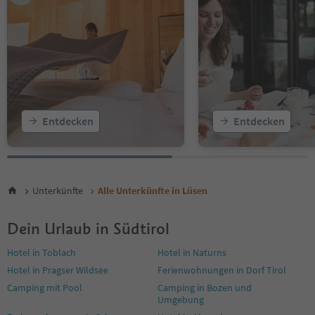
Entdecken
Entdecken
Unterkünfte
Alle Unterkünfte in Lüsen
Dein Urlaub in Südtirol
Hotel in Toblach
Hotel in Naturns
Hotel in Pragser Wildsee
Ferienwohnungen in Dorf Tirol
Camping mit Pool
Camping in Bozen und
Umgebung