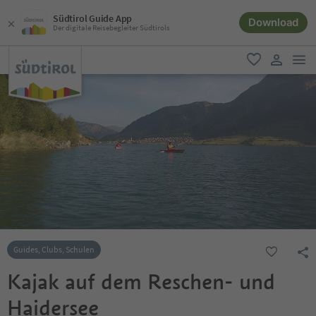
Südtirol Guide App
Download
Der digitale Reisebegleiter Südtirols
men
favorit
user lin
Guides, Clubs, Schulen
Kajak auf dem Reschen- und
Haidersee