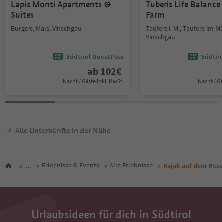
Lapis Monti Apartments &
Tuberis Life Balanc
Suites
Farm
Burgeis, Mals, Vinschgau
Taufers i. M., Taufers im M
Vinschgau
Südtirol Guest Pass
Südtir
ab
102
€
Nacht / Gäste Inkl. MwSt.
Nacht / G
Alle Unterkünfte in der Nähe
...
Erlebnisse & Events
Alle Erlebnisse
Kajak auf dem Res
Urlaubsideen für dich in Südtirol