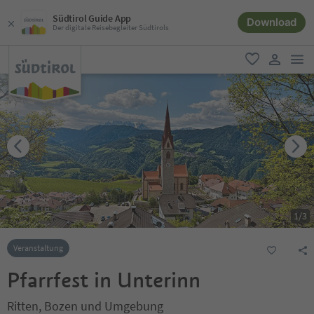
Südtirol Guide App
Download
Der digitale Reisebegleiter Südtirols
men
favorit
user lin
1
/
3
Veranstaltung
Pfarrfest in Unterinn
Ritten, Bozen und Umgebung