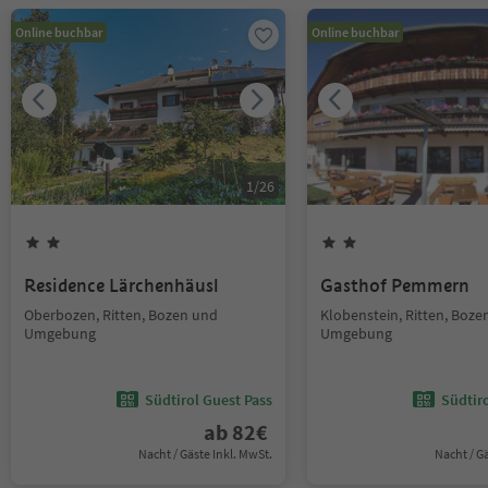
Online buchbar
Online buchbar
1
/
26
Residence Lärchenhäusl
Gasthof Pemmern
Oberbozen, Ritten, Bozen und
Klobenstein, Ritten, Boze
Umgebung
Umgebung
Südtirol Guest Pass
Südtir
ab
82
€
Nacht / Gäste Inkl. MwSt.
Nacht / G