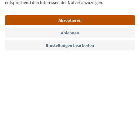
Jetzt anmelden
Sprache: Deutsch
Südtirol Guide App
FAQ
Kontakt
Presse
MICE
Datenschutzerklärung
AGB
Impressum
Cookie Policy
Film commission
Über uns