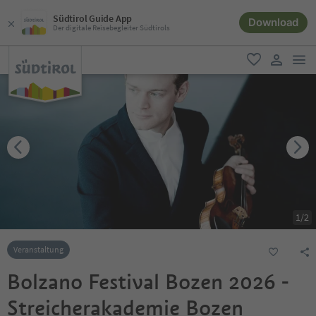
Südtirol Guide App
Download
Der digitale Reisebegleiter Südtirols
men
favorit
user lin
1
/
2
Veranstaltung
Bolzano Festival Bozen 2026 -
Streicherakademie Bozen