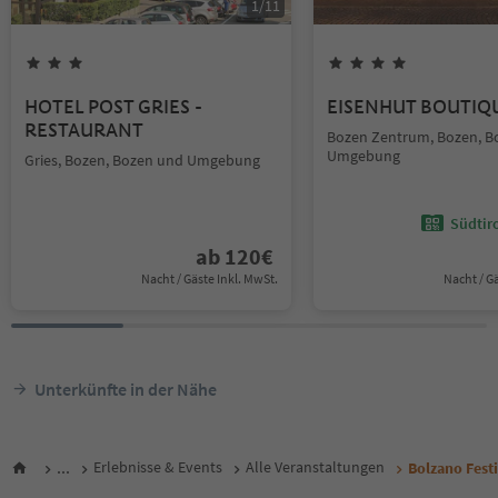
1
/
11
HOTEL POST GRIES -
EISENHUT BOUTIQ
RESTAURANT
Bozen Zentrum, Bozen, B
Umgebung
Gries, Bozen, Bozen und Umgebung
Südtir
ab
120
€
Nacht / Gäste Inkl. MwSt.
Nacht / G
Unterkünfte in der Nähe
...
Erlebnisse & Events
Alle Veranstaltungen
Bolzano Fest