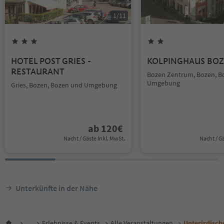
1
/
11
HOTEL POST GRIES -
KOLPINGHAUS BO
RESTAURANT
Bozen Zentrum, Bozen, B
Umgebung
Gries, Bozen, Bozen und Umgebung
ab
120
€
Nacht / Gäste Inkl. MwSt.
Nacht / G
Unterkünfte in der Nähe
...
Erlebnisse & Events
Alle Veranstaltungen
Unterirdisch