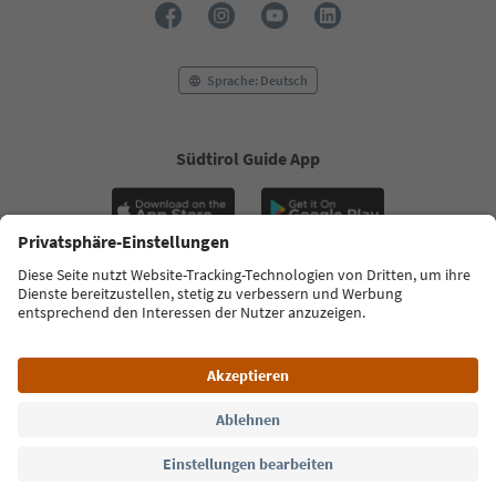
Sprache: Deutsch
Südtirol Guide App
FAQ
Kontakt
Presse
MICE
Datenschutzerklärung
AGB
Impressum
Cookie Policy
Film commission
Über uns
Zugänglichkeitserklärung
Südtirol B2B
© 2026 IDM Südtirol