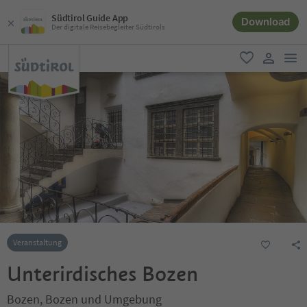
Südtirol Guide App
Download
Der digitale Reisebegleiter Südtirols
men
favorit
user lin
Veranstaltung
Unterirdisches Bozen
Bozen, Bozen und Umgebung