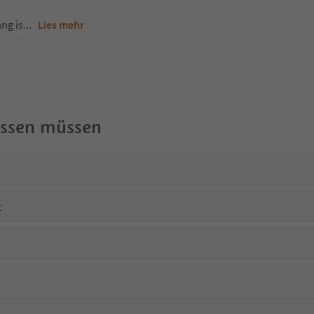
ng is
...
Lies mehr
wissen müssen
t