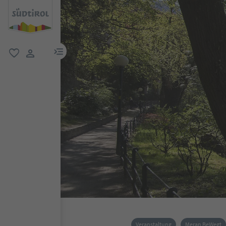
menu link
favorit
user link
Veranstaltung
Meran BeWegt