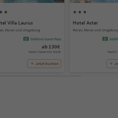
tel Villa Laurus
Hotel Aster
an, Meran und Umgebung
Meran, Meran und Umgebun
Südtirol Guest Pass
Südti
ab
130
€
Nacht / Gäste Inkl. MwSt.
Nacht /
Jetzt buchen
J