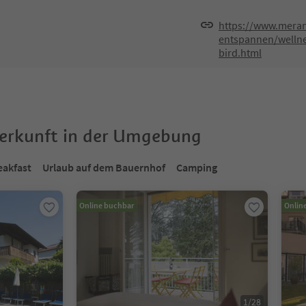
https://www.meran
entspannen/wellne
bird.html
terkunft in der Umgebung
eakfast
Urlaub auf dem Bauernhof
Camping
Online buchbar
Onlin
1
/
28