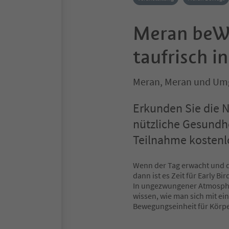
Meran beWe
taufrisch i
Meran, Meran und U
Erkunden Sie die N
nützliche Gesundh
Teilnahme kostenl
Wenn der Tag erwacht und di
dann ist es Zeit für Early B
In ungezwungener Atmosphär
wissen, wie man sich mit ein
Bewegungseinheit für Körpe