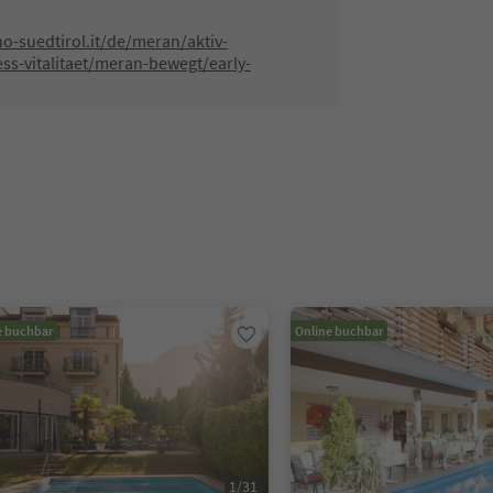
o-suedtirol.it/de/meran/aktiv-
ss-vitalitaet/meran-bewegt/early-
e buchbar
Online buchbar
1
/
31