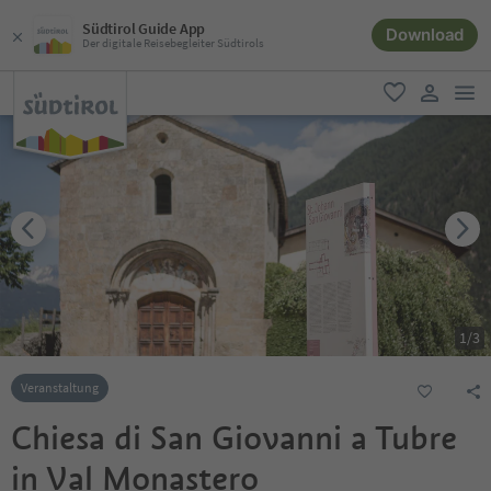
Südtirol Guide App
Download
Der digitale Reisebegleiter Südtirols
men
favorit
user lin
1
/
3
Veranstaltung
Chiesa di San Giovanni a Tubre
in Val Monastero