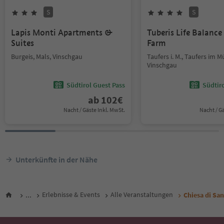
S
S
Lapis Monti Apartments &
Tuberis Life Balanc
Suites
Farm
Burgeis, Mals, Vinschgau
Taufers i. M., Taufers im M
Vinschgau
Südtirol Guest Pass
Südtir
ab
102
€
Nacht / Gäste Inkl. MwSt.
Nacht / G
Unterkünfte in der Nähe
...
Erlebnisse & Events
Alle Veranstaltungen
Chiesa di Sa