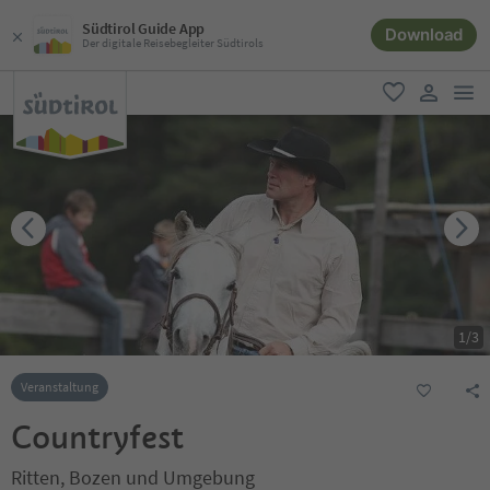
Südtirol Guide App
Download
Der digitale Reisebegleiter Südtirols
men
favorit
user lin
1
/
3
Veranstaltung
Countryfest
Ritten, Bozen und Umgebung