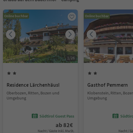
Online buchbar
Online buchbar
1
/
26
Residence Lärchenhäusl
Gasthof Pemmern
Oberbozen, Ritten, Bozen und
Klobenstein, Ritten, Boze
Umgebung
Umgebung
Südtirol Guest Pass
Südtir
ab
82
€
Nacht / Gäste Inkl. MwSt.
Nacht / G