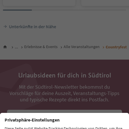
Unterkünfte in der Nähe
...
Erlebnisse & Events
Alle Veranstaltungen
Countryfest
Urlaubsideen für dich in Südtirol
Mit der Südtirol-Newsletter bekommst du
Vorschläge für deine Auszeit, Veranstaltungs-Tipps
und typische Rezepte direkt ins Postfach.
E-Mail Adresse