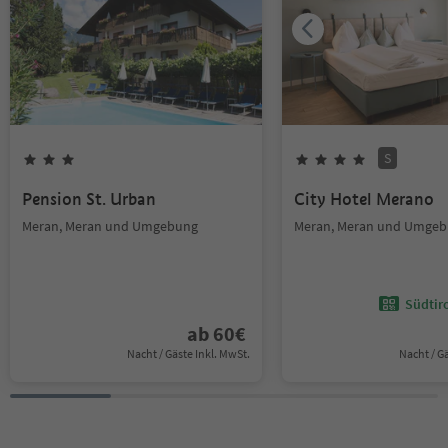
S
Pension St. Urban
City Hotel Merano
Meran, Meran und Umgebung
Meran, Meran und Umge
Südtir
ab
60
€
Nacht / Gäste Inkl. MwSt.
Nacht / G