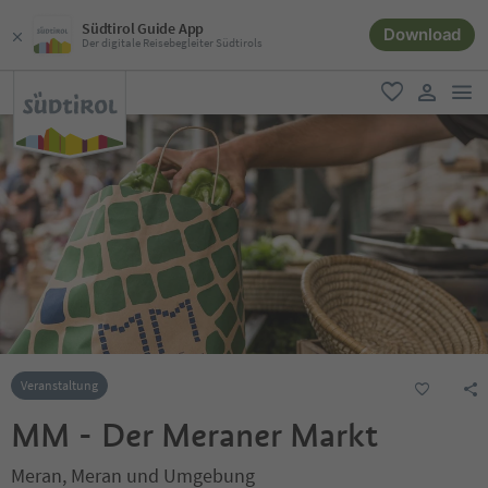
Südtirol Guide App
Download
Der digitale Reisebegleiter Südtirols
men
favorit
user lin
Veranstaltung
MM - Der Meraner Markt
Meran, Meran und Umgebung