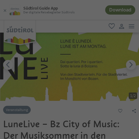
Südtirol Guide App
Download
Der digitale Reisebegleiter Südtirols
men
favorit
user lin
1
/
2
Veranstaltung
LuneLive – Bz City of Music:
Der Musiksommer in den