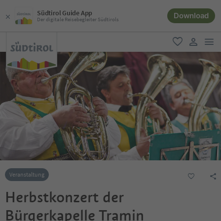
Südtirol Guide App
Download
Der digitale Reisebegleiter Südtirols
men
favorit
user lin
Veranstaltung
Herbstkonzert der
Bürgerkapelle Tramin