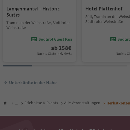
Langenmantel - Historic
Hotel Plattenhof
Suites
Söll, Tramin an der Weins
Südtiroler Weinstraße
Tramin an der Weinstraße, Südtiroler
Weinstraße
Südtirol Guest Pass
Südtir
ab
258
€
Nacht / Gäste Inkl. MwSt.
Nacht / G
Unterkünfte in der Nähe
...
Erlebnisse & Events
Alle Veranstaltungen
Herbstkonzer