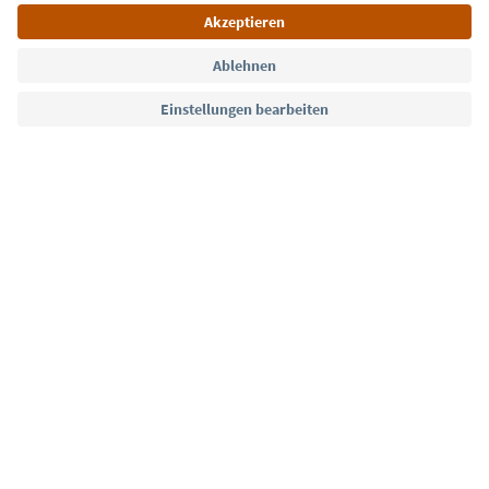
Sprache: Deutsch
Südtirol Guide App
FAQ
Kontakt
Presse
MICE
Datenschutzerklärung
AGB
Impressum
Cookie Policy
Film commission
Über uns
Zugänglichkeitserklärung
Südtirol B2B