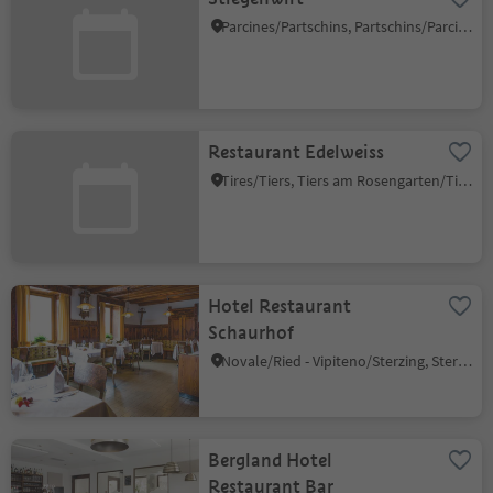
Parcines/Partschins, Partschins/Parcines, Meran/Merano and environs
Restaurant Edelweiss
Tires/Tiers, Tiers am Rosengarten/Tires al Catinaccio, Dolomites Region Seiser Alm
Hotel Restaurant
Schaurhof
Novale/Ried - Vipiteno/Sterzing, Sterzing/Vipiteno, Sterzing/Vipiteno and environs
Bergland Hotel
Restaurant Bar