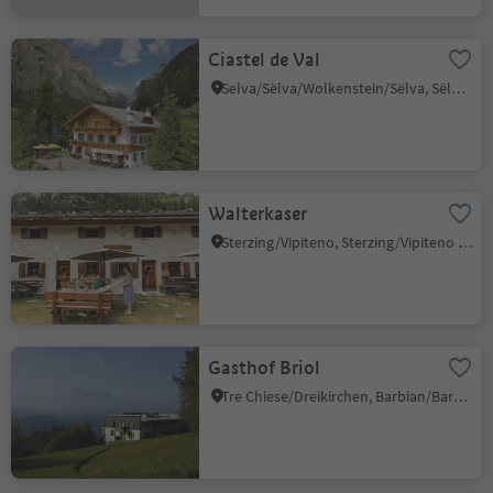
Ciastel de Val
Selva/Sëlva/Wolkenstein/Sëlva, Sëlva/Selva di Val Gardena, Dolomites Region Val Gardena
Walterkaser
Sterzing/Vipiteno, Sterzing/Vipiteno and environs
Gasthof Briol
Tre Chiese/Dreikirchen, Barbian/Barbiano, Brixen/Bressanone and environs