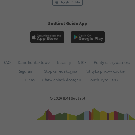
Język: Polski
Südtirol Guide App
FAQ
Dane kontaktowe
Naciśnij
MICE
Polityka prywatności
Regulamin
Stopka redakcyjna
Polityka plików cookie
O nas
Ułatwieniach dostępu
South Tyrol B2B
© 2026 IDM Südtirol