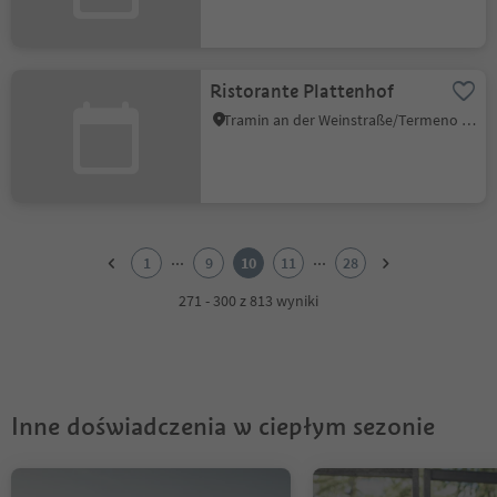
Ristorante Plattenhof
Tramin an der Weinstraße/Termeno sulla Strada del Vino, Alto Adige Wine Road
1
2
...
...
1
9
10
11
28
3
4
271 - 300 z 813 wyniki
5
6
7
8
9
Inne doświadczenia w ciepłym sezonie
10
11
12