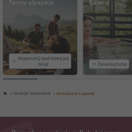
13
Farmy alpejskie
Baseny
14
15
16
17
18
19
20
21
22
Rozpocznij wędrówkę już
23
teraz
Zanurkuj tutaj
24
25
26
27
28
Atrakcje i wydarzenia
Restauracje i zajazdy