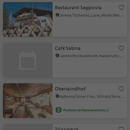
Restaurant Seggiovia
Cermes/Tscherms, Lana, Meran/Merano and environs
Café Sabina
Castelrotto/Kastelruth, Kastelruth/Castelrotto, Dolomites Region Seiser Alm
Oberraindlhof
Madonna/Unser Frau, Schnals/Senales, Vinschgau/Val Venosta
Poziom zrównoważenia 2
Trinnerhof