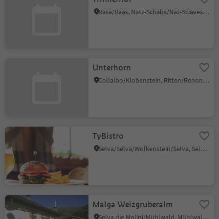
Rasa/Raas, Natz-Schabs/Naz-Sciaves, Brixen/Bressanone and environs
Unterhorn
Collalbo/Klobenstein, Ritten/Renon, Bolzano/Bozen and environs
TyBistro
Selva/Sëlva/Wolkenstein/Sëlva, Sëlva/Selva di Val Gardena, Dolomites Region Val Gardena
Malga Weizgruberalm
Selva die Molini/Mühlwald, Mühlwald/Selva dei Molini, Ahrntal/Valle Aurina