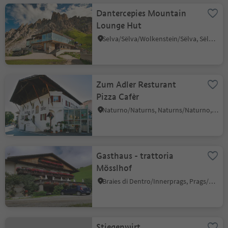
Dantercepies Mountain
Lounge Hut
Selva/Sëlva/Wolkenstein/Sëlva, Sëlva/Selva di Val Gardena, Dolomites Region Val Gardena
Zum Adler Resturant
Pizza Cafèr
Naturno/Naturns, Naturns/Naturno, Meran/Merano and environs
Gasthaus - trattoria
Mösslhof
Braies di Dentro/Innerprags, Prags/Braies, Dolomites Region 3 Zinnen
Stiegenwirt