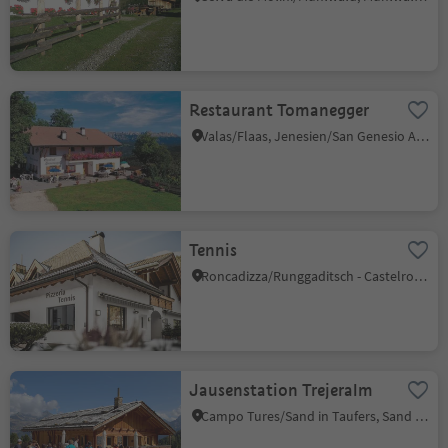
Restaurant Tomanegger
Valas/Flaas, Jenesien/San Genesio Atesino, Bolzano/Bozen and environs
Tennis
Roncadizza/Runggaditsch - Castelrotto/Kastelruth, Urtijëi/Ortisei, Dolomites Region Val Gardena
Jausenstation Trejeralm
Campo Tures/Sand in Taufers, Sand in Taufers/Campo Tures, Ahrntal/Valle Aurina