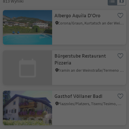
813
Wyniki
Albergo Aquila D'Oro
Corona/Graun, Kurtatsch an der Weinstraße/Cortaccia sulla Strada del Vino, Alto Adige Wine Road
Bürgerstube Restaurant
Pizzeria
Tramin an der Weinstraße/Termeno sulla Strada del Vino, Alto Adige Wine Road
Gasthof Völlaner Badl
Plazzoles/Platzers, Tisens/Tesimo, Meran/Merano and environs