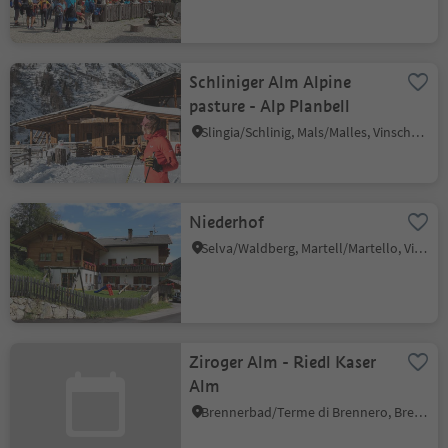
Schliniger Alm Alpine
pasture - Alp Planbell
Slingia/Schlinig, Mals/Malles, Vinschgau/Val Venosta
Niederhof
Selva/Waldberg, Martell/Martello, Vinschgau/Val Venosta
Ziroger Alm - Riedl Kaser
Alm
Brennerbad/Terme di Brennero, Brenner/Brennero, Sterzing/Vipiteno and environs