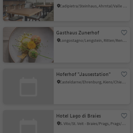
Cadipietra/Steinhaus, Ahrntal/Valle Aurina, Ahrntal/Valle Aurina
Gasthaus Zunerhof
Longostagno/Lengstein, Ritten/Renon, Bolzano/Bozen and environs
Hoferhof "Jausestation"
Casteldarne/Ehrenburg, Kiens/Chienes, Dolomites Region Kronplatz/Plan de Corones
Hotel Lago di Braies
S. Vito/St. Veit - Braies/Prags, Prags/Braies, Dolomites Region 3 Zinnen