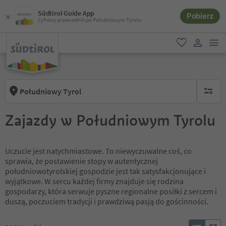
Südtirol Guide App
Pobierz
Cyfrowy przewodnik po Południowym Tyrolu
lin
ulubione
link uży
Południowy Tyrol
brak ak
Zajazdy w Południowym Tyrolu
Uczucie jest natychmiastowe. To niewyczuwalne coś, co
sprawia, że postawienie stopy w autentycznej
południowotyrolskiej gospodzie jest tak satysfakcjonujące i
wyjątkowe. W sercu każdej firmy znajduje się rodzina
gospodarzy, która serwuje pyszne regionalne posiłki z sercem i
duszą, poczuciem tradycji i prawdziwą pasją do gościnności.