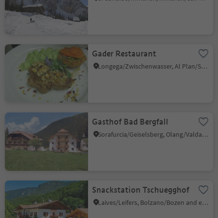
Gader Restaurant
Longega/Zwischenwasser, Al Plan/San Vigilio, Dolomites Region Kronplatz/Plan de Corones
Gasthof Bad Bergfall
Sorafurcia/Geiselsberg, Olang/Valdaora, Dolomites Region Kronplatz/Plan de Corones
Snackstation Tschuegghof
Laives/Leifers, Bolzano/Bozen and environs