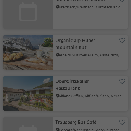
Breitbach/Breitbach, Kurtatsch an der Weinstraße/Cortaccia sulla Strada del Vino, Alto Adige Wine Road
Organic alp Huber
mountain hut
Alpe di Siusi/Seiseralm, Kastelruth/Castelrotto, Dolomites Region Seiser Alm
Oberwirtskeller
Restaurant
Rifiano/Riffian, Riffian/Rifiano, Meran/Merano and environs
Trausberg Bar Café
Corvara/Rabenstein, Moos in Passeier/Moso in Passiria, Meran/Merano and environs