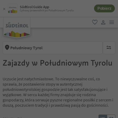
Südtirol Guide App
Pobierz
Cyfrowy przewodnik po Południowym Tyrolu
lin
ulubione
link uży
Południowy Tyrol
brak ak
Zajazdy w Południowym Tyrolu
Uczucie jest natychmiastowe. To niewyczuwalne coś, co
sprawia, że postawienie stopy w autentycznej
południowotyrolskiej gospodzie jest tak satysfakcjonujące i
wyjątkowe. W sercu każdej firmy znajduje się rodzina
gospodarzy, która serwuje pyszne regionalne posiłki z sercem i
duszą, poczuciem tradycji i prawdziwą pasją do gościnności.