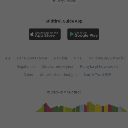
Język: Polski
Südtirol Guide App
FAQ
Dane kontaktowe
Naciśnij
MICE
Polityka prywatności
Regulamin
Stopka redakcyjna
Polityka plików cookie
O nas
Ułatwieniach dostępu
South Tyrol B2B
© 2026 IDM Südtirol