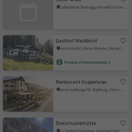
Collepietra/Steinegg, Karneid/Cornedo all'Isarco, Dolomites Region Eggental
Gasthof Waldbichl
Eschio/Aschl, Vöran/Verano, Meran/Merano and environs
Poziom zrównoważenia 2
Restaurant Kuppelwies
Santa Valburga/St. Walburg, Ulten/Ultimo, Meran/Merano and environs
Dreischusterhütte
S. Candido/Innichen, Innichen/San Candido, Dolomites Region 3 Zinnen