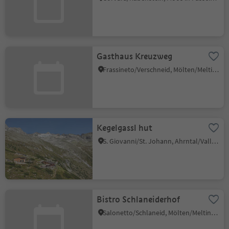
Gasthaus Kreuzweg
Frassineto/Verschneid, Mölten/Meltina, Bolzano/Bozen and environs
Kegelgassl hut
S. Giovanni/St. Johann, Ahrntal/Valle Aurina, Ahrntal/Valle Aurina
Bistro Schlaneiderhof
Salonetto/Schlaneid, Mölten/Meltina, Bolzano/Bozen and environs