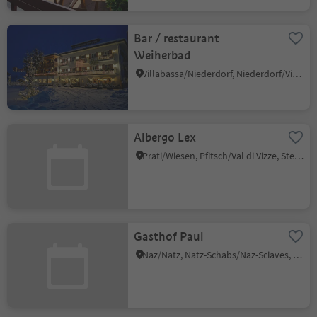
Bar / restaurant
Weiherbad
Villabassa/Niederdorf, Niederdorf/Villabassa, Dolomites Region 3 Zinnen
Albergo Lex
Prati/Wiesen, Pfitsch/Val di Vizze, Sterzing/Vipiteno and environs
Gasthof Paul
Naz/Natz, Natz-Schabs/Naz-Sciaves, Brixen/Bressanone and environs