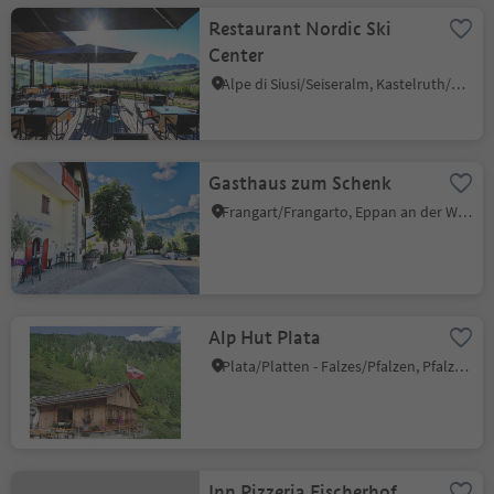
Restaurant Nordic Ski
Center
Alpe di Siusi/Seiseralm, Kastelruth/Castelrotto, Dolomites Region Seiser Alm
Gasthaus zum Schenk
Frangart/Frangarto, Eppan an der Weinstaße/Appiano sulla Strada del Vino, Alto Adige Wine Road
Alp Hut Plata
Plata/Platten - Falzes/Pfalzen, Pfalzen/Falzes, Dolomites Region Kronplatz/Plan de Corones
Inn Pizzeria Fischerhof