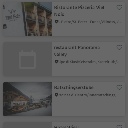
Ristorante Pizzeria Viel
Nois
S. Pietro/St. Peter - Funes/Villnöss, Villnöss/Funes, Dolomites Region Lüsen Villnöss
restaurant Panorama
valley
Alpe di Siusi/Seiseralm, Kastelruth/Castelrotto, Dolomites Region Seiser Alm
Ratschingserstube
Racines di Dentro/Innerratschings, Ratschings/Racines, Sterzing/Vipiteno and environs
Hotel Wiesl