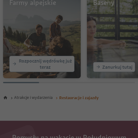
13
Farmy alpejskie
Baseny
14
15
16
17
18
19
20
21
22
Rozpocznij wędrówkę już
23
teraz
Zanurkuj tutaj
24
25
26
27
Atrakcje i wydarzenia
Restauracje i zajazdy
Pomysły na wakacje w Południowym