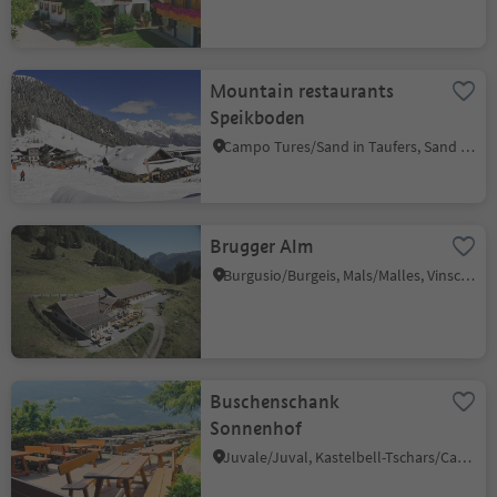
Mountain restaurants
Speikboden
Campo Tures/Sand in Taufers, Sand in Taufers/Campo Tures, Ahrntal/Valle Aurina
Brugger Alm
Burgusio/Burgeis, Mals/Malles, Vinschgau/Val Venosta
Buschenschank
Sonnenhof
Juvale/Juval, Kastelbell-Tschars/Castelbello-Ciardes, Vinschgau/Val Venosta