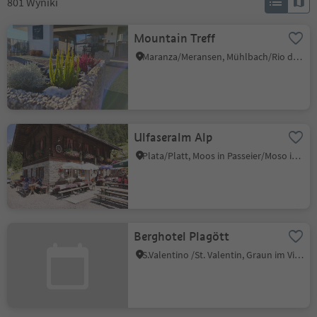
801
Wyniki
Mountain Treff
Maranza/Meransen, Mühlbach/Rio di Pusteria, Brixen/Bressanone and environs
Ulfaseralm Alp
Plata/Platt, Moos in Passeier/Moso in Passiria, Meran/Merano and environs
Berghotel Plagött
S.Valentino /St. Valentin, Graun im Vinschgau/Curon Venosta, Vinschgau/Val Venosta