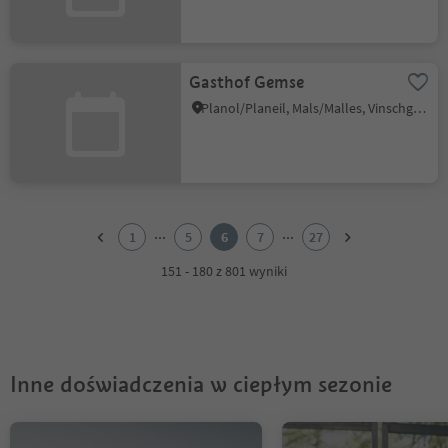
Gasthof Gemse
Planol/Planeil, Mals/Malles, Vinschgau/Val Venosta
1
2
...
...
1
5
6
7
27
3
4
151 - 180 z 801 wyniki
5
6
7
8
9
Inne doświadczenia w ciepłym sezonie
10
11
12