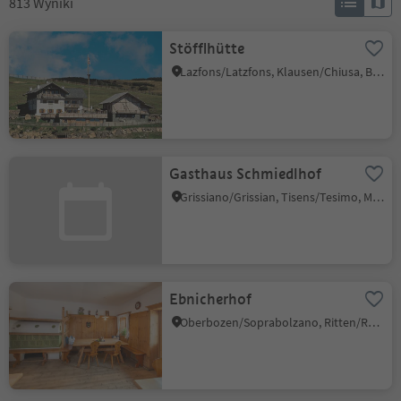
813
Wyniki
Stöfflhütte
Lazfons/Latzfons, Klausen/Chiusa, Brixen/Bressanone and environs
Gasthaus Schmiedlhof
Grissiano/Grissian, Tisens/Tesimo, Meran/Merano and environs
Ebnicherhof
Oberbozen/Soprabolzano, Ritten/Renon, Bolzano/Bozen and environs