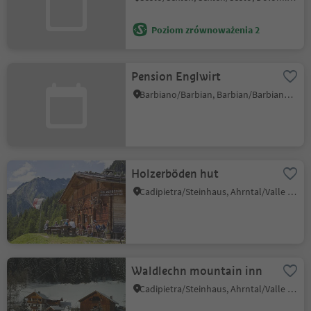
Poziom zrównoważenia 2
Pension Englwirt
Barbiano/Barbian, Barbian/Barbiano, Brixen/Bressanone and environs
Holzerböden hut
Cadipietra/Steinhaus, Ahrntal/Valle Aurina, Ahrntal/Valle Aurina
Waldlechn mountain inn
Cadipietra/Steinhaus, Ahrntal/Valle Aurina, Ahrntal/Valle Aurina