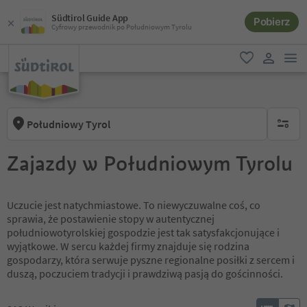
Südtirol Guide App
Pobierz
Cyfrowy przewodnik po Południowym Tyrolu
lin
ulubione
link uży
Południowy Tyrol
brak ak
Zajazdy w Południowym Tyrolu
Uczucie jest natychmiastowe. To niewyczuwalne coś, co
sprawia, że postawienie stopy w autentycznej
południowotyrolskiej gospodzie jest tak satysfakcjonujące i
wyjątkowe. W sercu każdej firmy znajduje się rodzina
gospodarzy, która serwuje pyszne regionalne posiłki z sercem i
duszą, poczuciem tradycji i prawdziwą pasją do gościnności.