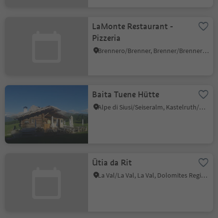
LaMonte Restaurant -
Pizzeria
Brennero/Brenner, Brenner/Brennero, Sterzing/Vipiteno and environs
Baita Tuene Hütte
Alpe di Siusi/Seiseralm, Kastelruth/Castelrotto, Dolomites Region Seiser Alm
Ütia da Rit
La Val/La Val, La Val, Dolomites Region Alta Badia