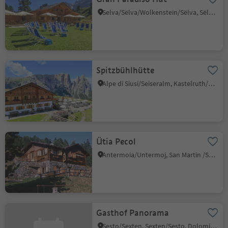
Selva/Sëlva/Wolkenstein/Sëlva, Sëlva/Selva di Val Gardena, Dolomites Region Val Gardena
Spitzbühlhütte
Alpe di Siusi/Seiseralm, Kastelruth/Castelrotto, Dolomites Region Seiser Alm
Ütia Pecol
Antermoia/Untermoj, San Martin /San Martino, Dolomites Region Kronplatz/Plan de Corones
Gasthof Panorama
Sesto/Sexten, Sexten/Sesto, Dolomites Region 3 Zinnen