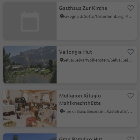
Gasthaus Zur Kirche
Favogna di Sotto/Unterfennberg, Margreid an der Weinstraße/Magrè sulla Strada del Vino, Alto Adige Wine Road
Vallongia Hut
Selva/Sëlva/Wolkenstein/Sëlva, Sëlva/Selva di Val Gardena, Dolomites Region Val Gardena
Molignon Rifugio
Mahlknechthütte
Alpe di Siusi/Seiseralm, Kastelruth/Castelrotto, Dolomites Region Seiser Alm
Gran Paradiso Hut