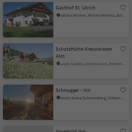
Gasthof St. Ulrich
Meltina/Mölten, Mölten/Meltina, Bolzano/Bozen and environs
Schutzhütte Kreuzwiesen
Alm
Luson/Lüsen, Lüsen/Luson, Dolomites Region Lüsen Villnöss
Schnugger - inn
Monte Scena/Schennaberg, Schenna/Scena, Meran/Merano and environs
Innerhütt Inn