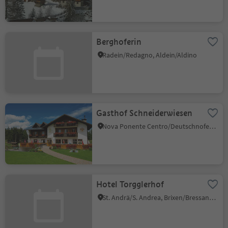
Berghoferin
Radein/Redagno, Aldein/Aldino
Gasthof Schneiderwiesen
Nova Ponente Centro/Deutschnofen Dorf, Deutschnofen/Nova Ponente, Dolomites Region Eggental
Hotel Torgglerhof
St. Andrä/S. Andrea, Brixen/Bressanone, Brixen/Bressanone and environs