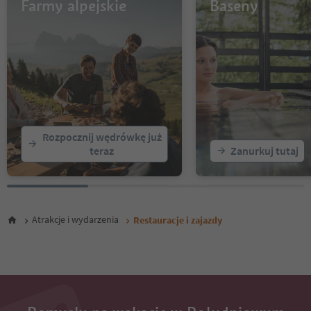
13
Farmy alpejskie
Baseny
14
15
16
17
18
19
20
21
22
Rozpocznij wędrówkę już
23
teraz
Zanurkuj tutaj
24
25
26
27
28
Atrakcje i wydarzenia
Restauracje i zajazdy