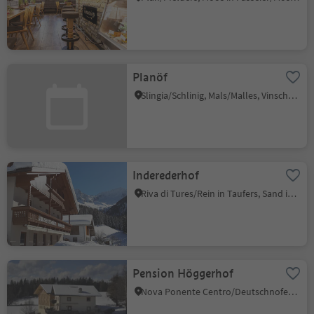
Planöf
Slingia/Schlinig, Mals/Malles, Vinschgau/Val Venosta
Inderederhof
Riva di Tures/Rein in Taufers, Sand in Taufers/Campo Tures, Ahrntal/Valle Aurina
Pension Höggerhof
Nova Ponente Centro/Deutschnofen Dorf, Deutschnofen/Nova Ponente, Dolomites Region Eggental