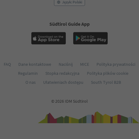
Język: Polski
Südtirol Guide App
FAQ
Dane kontaktowe
Naciśnij
MICE
Polityka prywatności
Regulamin
Stopka redakcyjna
Polityka plików cookie
O nas
Ułatwieniach dostępu
South Tyrol B2B
© 2026 IDM Südtirol