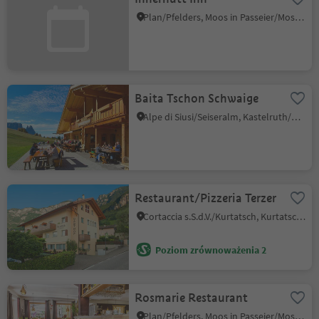
Plan/Pfelders, Moos in Passeier/Moso in Passiria, Meran/Merano and environs
Baita Tschon Schwaige
Alpe di Siusi/Seiseralm, Kastelruth/Castelrotto, Dolomites Region Seiser Alm
Restaurant/Pizzeria Terzer
Cortaccia s.S.d.V./Kurtatsch, Kurtatsch an der Weinstraße/Cortaccia sulla Strada del Vino, Alto Adige Wine Road
Poziom zrównoważenia 2
Rosmarie Restaurant
Plan/Pfelders, Moos in Passeier/Moso in Passiria, Meran/Merano and environs