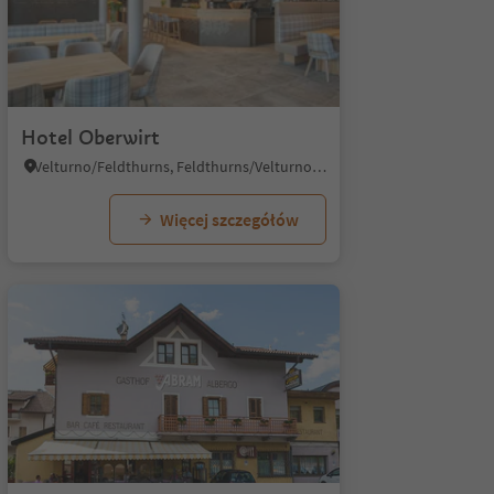
1/4
Hotel Oberwirt
Velturno/Feldthurns, Feldthurns/Velturno, Brixen/Bressanone and environs
Więcej szczegółów