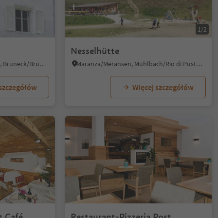
1/6
1/2
Nesselhütte
Brunico città/Bruneck Stadt, Bruneck/Brunico, Dolomites Region Kronplatz/Plan de Corones
Maranza/Meransen, Mühlbach/Rio di Pusteria, Brixen/Bressanone and environs
 szczegółów
Więcej szczegółów
t Café
Restaurant-Pizzeria Post