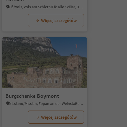
Fiè/Völs, Völs am Schlern/Fiè allo Sciliar, Dolomites Region Seiser Alm
Więcej szczegółów
1/9
Burgschenke Boymont
Missiano/Missian, Eppan an der Weinstaße/Appiano sulla Strada del Vino, Alto Adige Wine Road
Więcej szczegółów