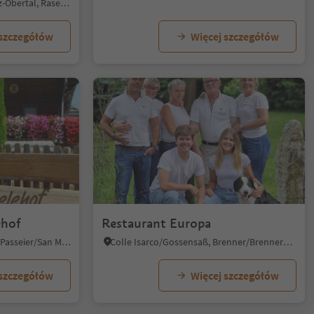
Anterselva di Sopra/Antholz-Obertal, Rasen-Antholz/Rasun Anterselva, Dolomites Region Kronplatz/Plan de Corones
 szczegółów
Więcej szczegółów
ehof
Restaurant Europa
Matatz /Matatz, St.Martin in Passeier/San Martino in Passiria, Meran/Merano and environs
Colle Isarco/Gossensaß, Brenner/Brennero, Sterzing/Vipiteno and environs
 szczegółów
Więcej szczegółów