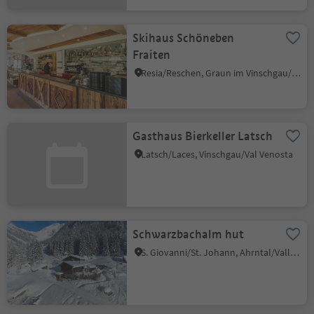
Skihaus Schöneben
Fraiten
Resia/Reschen, Graun im Vinschgau/Curon Venosta, Vinschgau/Val Venosta
Gasthaus Bierkeller Latsch
Latsch/Laces, Vinschgau/Val Venosta
Schwarzbachalm hut
S. Giovanni/St. Johann, Ahrntal/Valle Aurina, Ahrntal/Valle Aurina