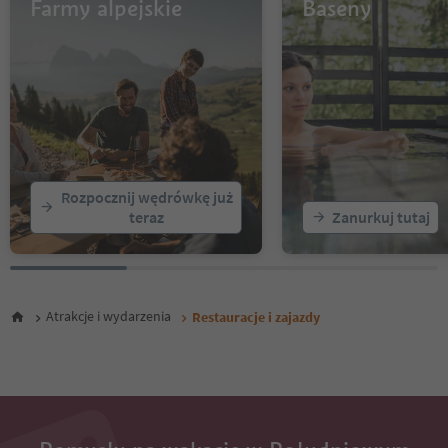
13
Farmy alpejskie
Baseny
14
15
16
17
18
19
20
21
22
Rozpocznij wędrówkę już
23
teraz
Zanurkuj tutaj
24
25
26
27
Atrakcje i wydarzenia
Restauracje i zajazdy