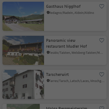
Gasthaus Nigglhof
Redagno/Radein, Aldein/Aldino
Panoramic view
restaurant Mudler Hof
Tesido/Taisten, Welsberg-Taisten/Monguelfo-Tesido
Tarscherwirt
Tarres/Tarsch, Latsch/Laces, Vinschgau/Val Venosta
Malga Bergmeisteralm