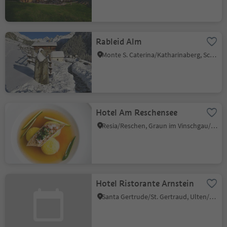
Rableid Alm
Monte S. Caterina/Katharinaberg, Schnals/Senales, Vinschgau/Val Venosta
Hotel Am Reschensee
Resia/Reschen, Graun im Vinschgau/Curon Venosta, Vinschgau/Val Venosta
Hotel Ristorante Arnstein
Santa Gertrude/St. Gertraud, Ulten/Ultimo, Meran/Merano and environs