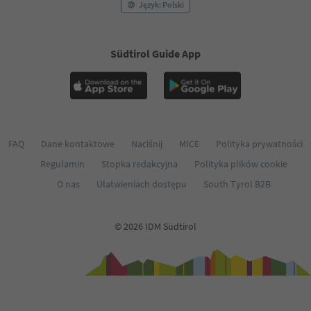
Język: Polski
Südtirol Guide App
FAQ
Dane kontaktowe
Naciśnij
MICE
Polityka prywatności
Regulamin
Stopka redakcyjna
Polityka plików cookie
O nas
Ułatwieniach dostępu
South Tyrol B2B
© 2026 IDM Südtirol