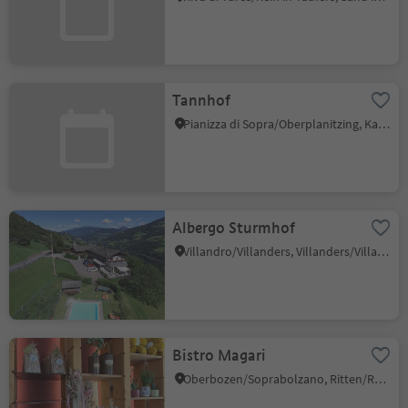
Tannhof
Pianizza di Sopra/Oberplanitzing, Kaltern an der Weinstraße/Caldaro sulla Strada del Vino, Alto Adige Wine Road
Albergo Sturmhof
Villandro/Villanders, Villanders/Villandro, Brixen/Bressanone and environs
Bistro Magari
Oberbozen/Soprabolzano, Ritten/Renon, Bolzano/Bozen and environs