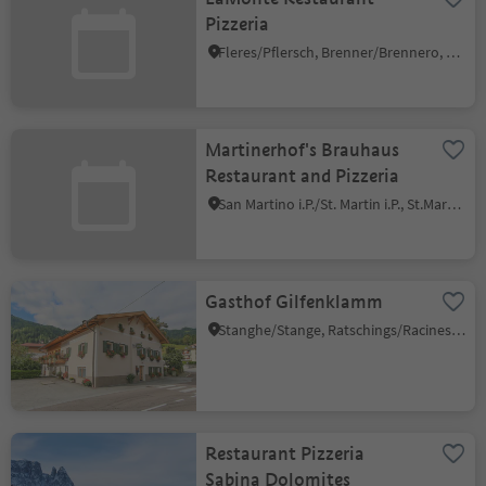
Pizzeria
Fleres/Pflersch, Brenner/Brennero, Sterzing/Vipiteno and environs
Martinerhof's Brauhaus
Restaurant and Pizzeria
San Martino i.P./St. Martin i.P., St.Martin in Passeier/San Martino in Passiria, Meran/Merano and environs
Gasthof Gilfenklamm
Stanghe/Stange, Ratschings/Racines, Sterzing/Vipiteno and environs
Restaurant Pizzeria
Sabina Dolomites