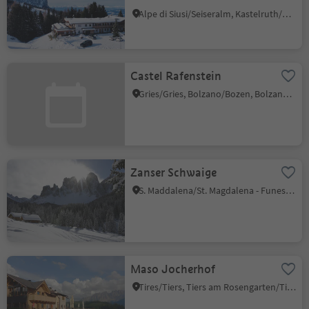
Alpe di Siusi/Seiseralm, Kastelruth/Castelrotto, Dolomites Region Seiser Alm
Castel Rafenstein
Gries/Gries, Bolzano/Bozen, Bolzano/Bozen and environs
Zanser Schwaige
S. Maddalena/St. Magdalena - Funes/Villnöss, Villnöss/Funes, Dolomites Region Lüsen Villnöss
Maso Jocherhof
Tires/Tiers, Tiers am Rosengarten/Tires al Catinaccio, Dolomites Region Seiser Alm