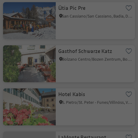
Ütia Pic Pre
San Cassiano/San Cassiano, Badia, Dolomites Region Alta Badia
Gasthof Schwarze Katz
Bolzano Centro/Bozen Zentrum, Bolzano/Bozen, Bolzano/Bozen and environs
Hotel Kabis
S. Pietro/St. Peter - Funes/Villnöss, Villnöss/Funes, Dolomites Region Lüsen Villnöss
LaMonte Restaurant