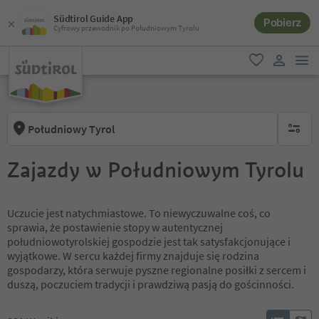
Südtirol Guide App
Pobierz
Cyfrowy przewodnik po Południowym Tyrolu
lin
ulubione
link uży
Południowy Tyrol
brak ak
Zajazdy w Południowym Tyrolu
Uczucie jest natychmiastowe. To niewyczuwalne coś, co
sprawia, że postawienie stopy w autentycznej
południowotyrolskiej gospodzie jest tak satysfakcjonujące i
wyjątkowe. W sercu każdej firmy znajduje się rodzina
gospodarzy, która serwuje pyszne regionalne posiłki z sercem i
duszą, poczuciem tradycji i prawdziwą pasją do gościnności.