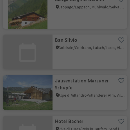
Lappago/Lappach, Mühlwald/Selva dei Molini, Ahrntal/Valle Aurina
Ban Silvio
Goldrain/Coldrano, Latsch/Laces, Vinschgau/Val Venosta
Jausenstation Marzuner
Schupfe
Alpe di Villandro/Villanderer Alm, Villanders/Villandro, Brixen/Bressanone and environs
Hotel Bacher
Riva di Tures/Rein in Taufers, Sand in Taufers/Campo Tures, Ahrntal/Valle Aurina