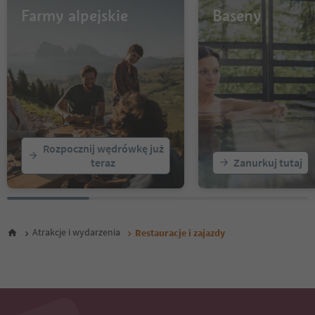
13
Farmy alpejskie
Baseny
14
15
16
17
18
19
20
21
22
Rozpocznij wędrówkę już
23
teraz
Zanurkuj tutaj
24
25
26
27
Atrakcje i wydarzenia
Restauracje i zajazdy