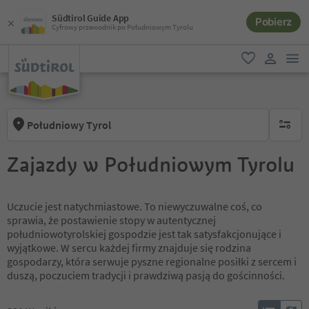
Südtirol Guide App
Pobierz
Cyfrowy przewodnik po Południowym Tyrolu
lin
ulubione
link uży
Południowy Tyrol
brak ak
Zajazdy w Południowym Tyrolu
Uczucie jest natychmiastowe. To niewyczuwalne coś, co
sprawia, że postawienie stopy w autentycznej
południowotyrolskiej gospodzie jest tak satysfakcjonujące i
wyjątkowe. W sercu każdej firmy znajduje się rodzina
gospodarzy, która serwuje pyszne regionalne posiłki z sercem i
duszą, poczuciem tradycji i prawdziwą pasją do gościnności.