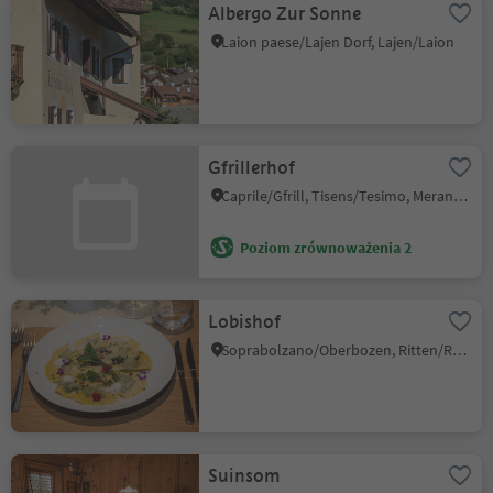
Albergo Zur Sonne
Laion paese/Lajen Dorf, Lajen/Laion
Gfrillerhof
Caprile/Gfrill, Tisens/Tesimo, Meran/Merano and environs
Poziom zrównoważenia 2
Lobishof
Soprabolzano/Oberbozen, Ritten/Renon, Bolzano/Bozen and environs
Suinsom