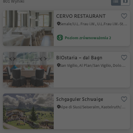
801
Wyniki
CERVO RESTAURANT
Senale/U.L. Frau i.W., U.L.Frau i.W.-St. Felix/Senale-S.Felice, Meran/Merano and environs
Poziom zrównoważenia 2
BIOstaria – dal Bagn
San Vigilio, Al Plan/San Vigilio, Dolomites Region Kronplatz/Plan de Corones
Schgaguler Schwaige
Alpe di Siusi/Seiseralm, Kastelruth/Castelrotto, Dolomites Region Seiser Alm