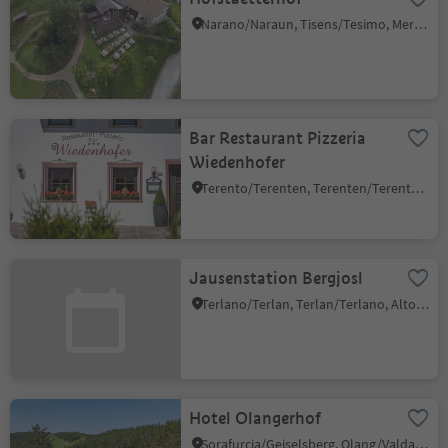
Narano/Naraun, Tisens/Tesimo, Meran/Merano and environs
Bar Restaurant Pizzeria
Wiedenhofer
Terento/Terenten, Terenten/Terento, Brixen/Bressanone and environs
Jausenstation Bergjosl
Terlano/Terlan, Terlan/Terlano, Alto Adige Wine Road
Hotel Olangerhof
Sorafurcia/Geiselsberg, Olang/Valdaora, Dolomites Region Kronplatz/Plan de Corones