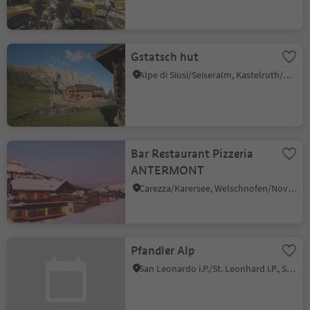
Gstatsch hut
Alpe di Siusi/Seiseralm, Kastelruth/Castelrotto, Dolomites Region Seiser Alm
Bar Restaurant Pizzeria
ANTERMONT
Carezza/Karersee, Welschnofen/Nova Levante, Dolomites Region Eggental
Pfandler Alp
San Leonardo i.P./St. Leonhard i.P., St.Leonhard in Passeier/San Leonardo in Passiria, Meran/Merano and environs