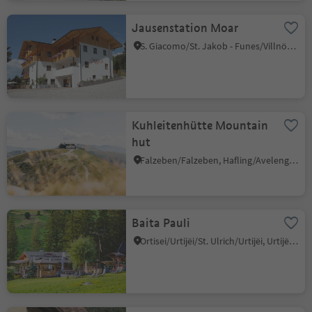
Jausenstation Moar
S. Giacomo/St. Jakob - Funes/Villnöss, Villnöss/Funes, Dolomites Region Lüsen Villnöss
Kuhleitenhütte Mountain
hut
Falzeben/Falzeben, Hafling/Avelengo, Meran/Merano and environs
Baita Pauli
Ortisei/Urtijëi/St. Ulrich/Urtijëi, Urtijëi/Ortisei, Dolomites Region Val Gardena