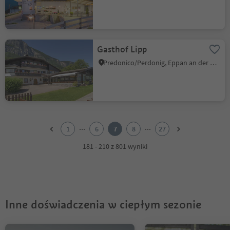
Gasthof Lipp
Predonico/Perdonig, Eppan an der Weinstaße/Appiano sulla Strada del Vino, Alto Adige Wine Road
1
2
...
...
1
6
7
8
27
3
4
181 - 210 z 801 wyniki
5
6
7
8
9
Inne doświadczenia w ciepłym sezonie
10
11
12