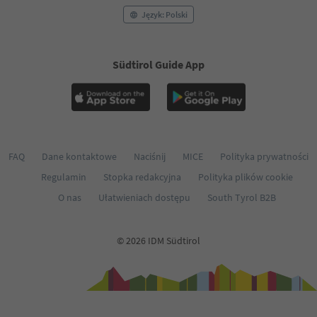
Język: Polski
Südtirol Guide App
FAQ
Dane kontaktowe
Naciśnij
MICE
Polityka prywatności
Regulamin
Stopka redakcyjna
Polityka plików cookie
O nas
Ułatwieniach dostępu
South Tyrol B2B
© 2026 IDM Südtirol