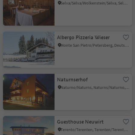
Selva/Sëlva/Wolkenstein/Sëlva, Sëlva/Selva di Val Gardena, Dolomites Region Val Gardena
Albergo Pizzeria Wieser
Monte San Pietro/Petersberg, Deutschnofen/Nova Ponente, Dolomites Region Eggental
Naturnserhof
Naturno/Naturns, Naturns/Naturno, Meran/Merano and environs
Guesthouse Neuwirt
Terento/Terenten, Terenten/Terento, Brixen/Bressanone and environs