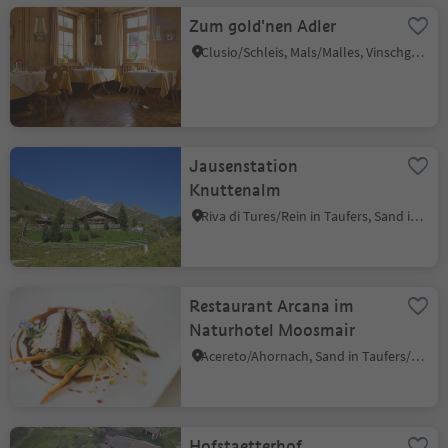
Zum gold'nen Adler
Clusio/Schleis, Mals/Malles, Vinschgau/Val Venosta
Jausenstation
Knuttenalm
Riva di Tures/Rein in Taufers, Sand in Taufers/Campo Tures, Ahrntal/Valle Aurina
Restaurant Arcana im
Naturhotel Moosmair
Acereto/Ahornach, Sand in Taufers/Campo Tures, Ahrntal/Valle Aurina
Hofstaetterhof