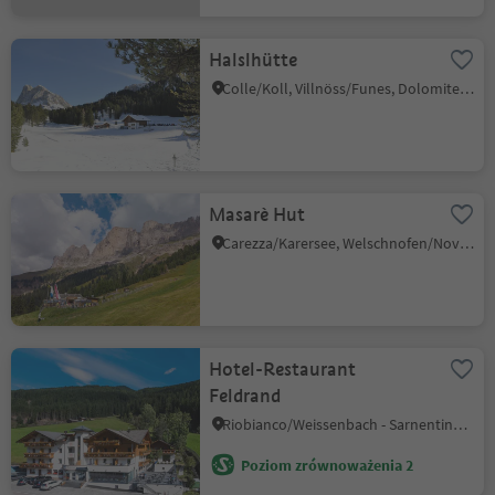
Halslhütte
Colle/Koll, Villnöss/Funes, Dolomites Region Lüsen Villnöss
Masarè Hut
Carezza/Karersee, Welschnofen/Nova Levante, Dolomites Region Eggental
Hotel-Restaurant
Feldrand
Riobianco/Weissenbach - Sarnentino/Sarntal, Sarntal/Sarentino, Bolzano/Bozen and environs
Poziom zrównoważenia 2