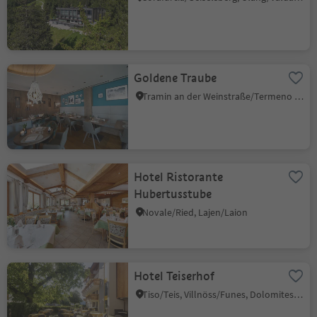
Goldene Traube
Tramin an der Weinstraße/Termeno sulla Strada del Vino, Alto Adige Wine Road
Hotel Ristorante
Hubertusstube
Novale/Ried, Lajen/Laion
Hotel Teiserhof
Tiso/Teis, Villnöss/Funes, Dolomites Region Lüsen Villnöss