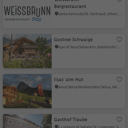
Bergrestaurant
Santa Gertrude/St. Gertraud, Ulten/Ultimo, Meran/Merano and environs
Gostner Schwaige
Alpe di Siusi/Seiseralm, Kastelruth/Castelrotto, Dolomites Region Seiser Alm
lisas' alm Hut
Selva/Sëlva/Wolkenstein/Sëlva, Sëlva/Selva di Val Gardena, Dolomites Region Val Gardena
Gasthof Traube
S. Lorenzo di Sebato/St. Lorenzen, St.Lorenzen/San Lorenzo di Sebato, Dolomites Region Kronplatz/Plan de Corones