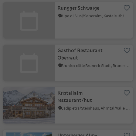
Rungger Schwaige
Alpe di Siusi/Seiseralm, Kastelruth/Castelrotto, Dolomites Region Seiser Alm
Gasthof Restaurant
Oberraut
Brunico città/Bruneck Stadt, Bruneck/Brunico, Dolomites Region Kronplatz/Plan de Corones
Kristallalm
restaurant/hut
Cadipietra/Steinhaus, Ahrntal/Valle Aurina, Ahrntal/Valle Aurina
Unterberger Alm-