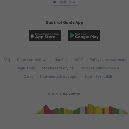
Język: Polski
Südtirol Guide App
FAQ
Dane kontaktowe
Naciśnij
MICE
Polityka prywatności
Regulamin
Stopka redakcyjna
Polityka plików cookie
O nas
Ułatwieniach dostępu
South Tyrol B2B
© 2026 IDM Südtirol