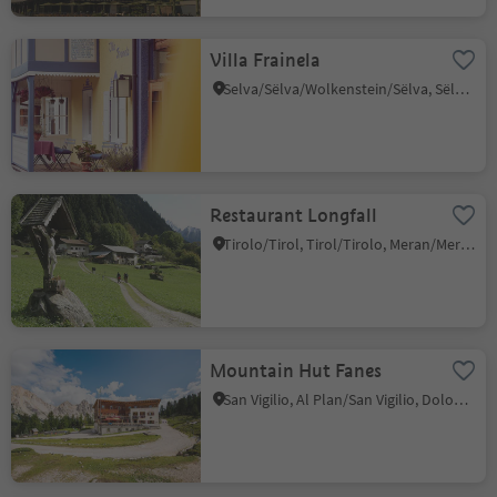
Villa Frainela
Selva/Sëlva/Wolkenstein/Sëlva, Sëlva/Selva di Val Gardena, Dolomites Region Val Gardena
Restaurant Longfall
Tirolo/Tirol, Tirol/Tirolo, Meran/Merano and environs
Mountain Hut Fanes
San Vigilio, Al Plan/San Vigilio, Dolomites Region Kronplatz/Plan de Corones