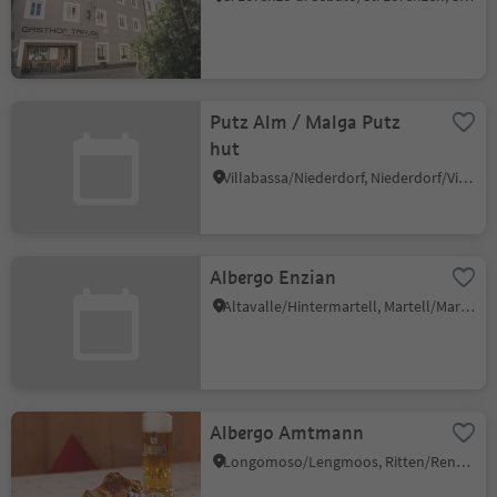
Putz Alm / Malga Putz
hut
Villabassa/Niederdorf, Niederdorf/Villabassa, Dolomites Region 3 Zinnen
Albergo Enzian
Altavalle/Hintermartell, Martell/Martello, Vinschgau/Val Venosta
Albergo Amtmann
Longomoso/Lengmoos, Ritten/Renon, Bolzano/Bozen and environs