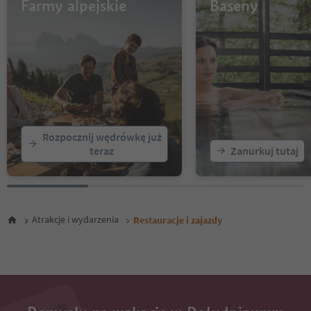
13
Farmy alpejskie
Baseny
14
15
16
17
18
19
20
21
22
Rozpocznij wędrówkę już
23
teraz
Zanurkuj tutaj
24
25
26
27
28
Atrakcje i wydarzenia
Restauracje i zajazdy