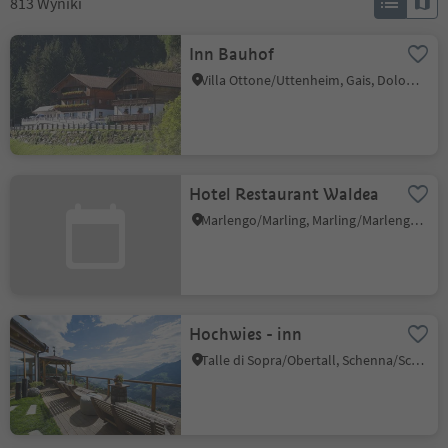
813
Wyniki
Inn Bauhof
Villa Ottone/Uttenheim, Gais, Dolomites Region Kronplatz/Plan de Corones
Hotel Restaurant Waldea
Marlengo/Marling, Marling/Marlengo, Meran/Merano and environs
Hochwies - inn
Talle di Sopra/Obertall, Schenna/Scena, Meran/Merano and environs