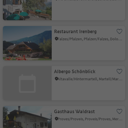
Restaurant Irenberg
Falzes/Pfalzen, Pfalzen/Falzes, Dolomites Region Kronplatz/Plan de Corones
Albergo Schönblick
Altavalle/Hintermartell, Martell/Martello, Vinschgau/Val Venosta
Gasthaus Waldrast
Proves/Proveis, Proveis/Proves, Meran/Merano and environs