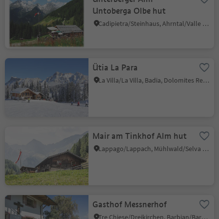
Untoberga Olbe hut
Cadipietra/Steinhaus, Ahrntal/Valle Aurina, Ahrntal/Valle Aurina
Ütia La Para
La Villa/La Villa, Badia, Dolomites Region Alta Badia
Mair am Tinkhof Alm hut
Lappago/Lappach, Mühlwald/Selva dei Molini, Ahrntal/Valle Aurina
Gasthof Messnerhof
Tre Chiese/Dreikirchen, Barbian/Barbiano, Brixen/Bressanone and environs