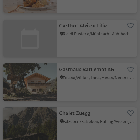
Gasthof Weisse Lilie
Rio di Pusteria/Mühlbach, Mühlbach/Rio di Pusteria, Brixen/Bressanone and environs
Gasthaus Rafflerhof KG
Foiana/Völlan, Lana, Meran/Merano and environs
Chalet Zuegg
Falzeben/Falzeben, Hafling/Avelengo, Meran/Merano and environs