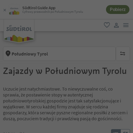
Südtirol Guide App
Pobierz
Cyfrowy przewodnik po Południowym Tyrolu
lin
ulubione
link uży
Południowy Tyrol
brak ak
Zajazdy w Południowym Tyrolu
Uczucie jest natychmiastowe. To niewyczuwalne coś, co
sprawia, że postawienie stopy w autentycznej
południowotyrolskiej gospodzie jest tak satysfakcjonujące i
wyjątkowe. W sercu każdej firmy znajduje się rodzina
gospodarzy, która serwuje pyszne regionalne posiłki z sercem i
duszą, poczuciem tradycji i prawdziwą pasją do gościnności.