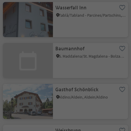
Wasserfall Inn
Tablà/Tabland - Parcines/Partschins, Partschins/Parcines, Meran/Merano and environs
Baumannhof
S. Maddalena/St. Magdalena - Bolzano/Bozen, Bolzano/Bozen, Bolzano/Bozen and environs
Gasthof Schönblick
Aldino/Aldein, Aldein/Aldino
Weissbrunn