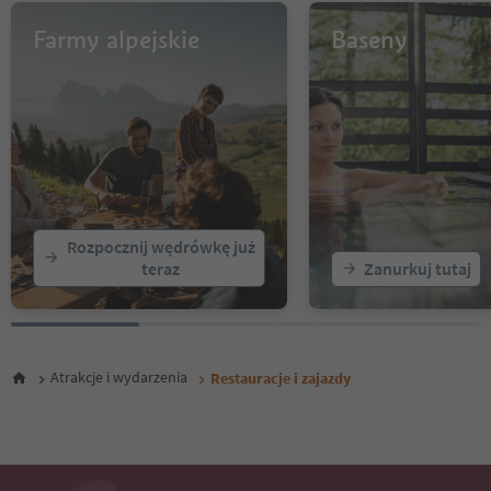
12
13
Farmy alpejskie
Baseny
14
15
16
17
18
19
20
21
22
Rozpocznij wędrówkę już
23
teraz
Zanurkuj tutaj
24
25
26
27
Atrakcje i wydarzenia
Restauracje i zajazdy