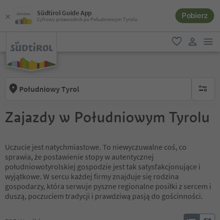
Südtirol Guide App
Pobierz
Cyfrowy przewodnik po Południowym Tyrolu
lin
ulubione
link uży
Południowy Tyrol
brak ak
Zajazdy w Południowym Tyrolu
Uczucie jest natychmiastowe. To niewyczuwalne coś, co
sprawia, że postawienie stopy w autentycznej
południowotyrolskiej gospodzie jest tak satysfakcjonujące i
wyjątkowe. W sercu każdej firmy znajduje się rodzina
gospodarzy, która serwuje pyszne regionalne posiłki z sercem i
duszą, poczuciem tradycji i prawdziwą pasją do gościnności.