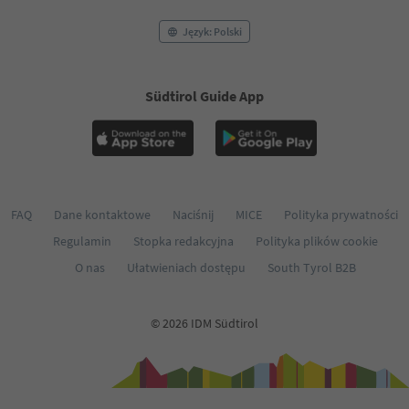
Język: Polski
Südtirol Guide App
FAQ
Dane kontaktowe
Naciśnij
MICE
Polityka prywatności
Regulamin
Stopka redakcyjna
Polityka plików cookie
O nas
Ułatwieniach dostępu
South Tyrol B2B
© 2026 IDM Südtirol