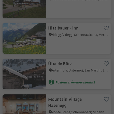
Hiaslbauer - inn
Videgg/Videgg, Schenna/Scena, Meran/Merano and environs
Ütia de Börz
Antermoia/Untermoj, San Martin /San Martino, Dolomites Region Kronplatz/Plan de Corones
Poziom zrównoważenia 3
Mountain Village
Hasenegg
Monte Scena/Schennaberg, Schenna/Scena, Meran/Merano and environs