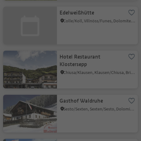
Edelweißhütte
Colle/Koll, Villnöss/Funes, Dolomites Region Lüsen Villnöss
Hotel Restaurant
Klostersepp
Chiusa/Klausen, Klausen/Chiusa, Brixen/Bressanone and environs
Gasthof Waldruhe
Sesto/Sexten, Sexten/Sesto, Dolomites Region 3 Zinnen