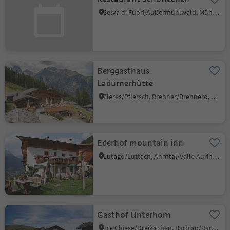
Selva di Fuori/Außermühlwald, Mühlwald/Selva dei Molini, Ahrntal/Valle Aurina
Berggasthaus
Ladurnerhütte
Fleres/Pflersch, Brenner/Brennero, Sterzing/Vipiteno and environs
Ederhof mountain inn
Lutago/Luttach, Ahrntal/Valle Aurina, Ahrntal/Valle Aurina
Gasthof Unterhorn
Tre Chiese/Dreikirchen, Barbian/Barbiano, Brixen/Bressanone and environs