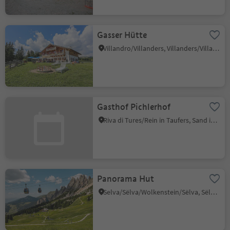
Gasser Hütte
Villandro/Villanders, Villanders/Villandro, Brixen/Bressanone and environs
Gasthof Pichlerhof
Riva di Tures/Rein in Taufers, Sand in Taufers/Campo Tures, Ahrntal/Valle Aurina
Panorama Hut
Selva/Sëlva/Wolkenstein/Sëlva, Sëlva/Selva di Val Gardena, Dolomites Region Val Gardena