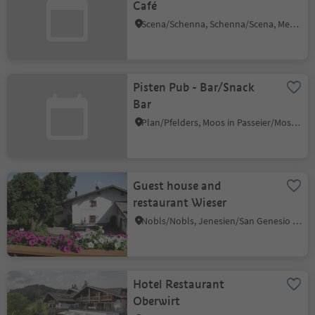
Café
Scena/Schenna, Schenna/Scena, Meran/Merano and environs
Pisten Pub - Bar/Snack
Bar
Plan/Pfelders, Moos in Passeier/Moso in Passiria, Meran/Merano and environs
Guest house and
restaurant Wieser
Nobls/Nobls, Jenesien/San Genesio Atesino, Bolzano/Bozen and environs
Hotel Restaurant
Oberwirt