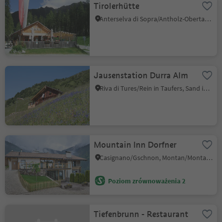
Tirolerhütte
Anterselva di Sopra/Antholz-Obertal, Rasen-Antholz/Rasun Anterselva, Dolomites Region Kronplatz/Plan de Corones
Jausenstation Durra Alm
Riva di Tures/Rein in Taufers, Sand in Taufers/Campo Tures, Ahrntal/Valle Aurina
Mountain Inn Dorfner
Casignano/Gschnon, Montan/Montagna, Alto Adige Wine Road
Poziom zrównoważenia 2
Tiefenbrunn - Restaurant