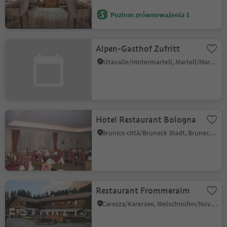
Poziom zrównoważenia 1
Alpen-Gasthof Zufritt
Altavalle/Hintermartell, Martell/Martello, Vinschgau/Val Venosta
Hotel Restaurant Bologna
Brunico città/Bruneck Stadt, Bruneck/Brunico, Dolomites Region Kronplatz/Plan de Corones
Restaurant Frommeralm
Carezza/Karersee, Welschnofen/Nova Levante, Dolomites Region Eggental