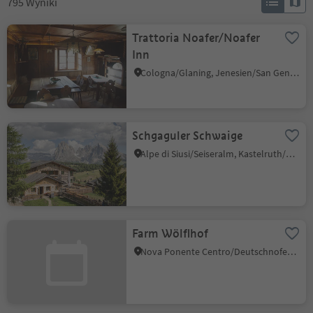
795
Wyniki
Trattoria Noafer/Noafer
Inn
Cologna/Glaning, Jenesien/San Genesio Atesino, Bolzano/Bozen and environs
Schgaguler Schwaige
Alpe di Siusi/Seiseralm, Kastelruth/Castelrotto, Dolomites Region Seiser Alm
Farm Wölflhof
Nova Ponente Centro/Deutschnofen Dorf, Deutschnofen/Nova Ponente, Dolomites Region Eggental