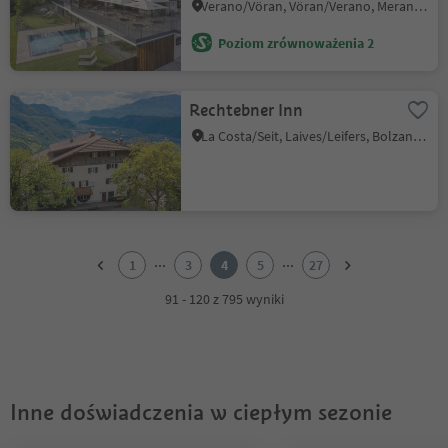
Verano/Vöran, Vöran/Verano, Meran/Merano and environs
Poziom zrównoważenia 2
Rechtebner Inn
La Costa/Seit, Laives/Leifers, Bolzano/Bozen and environs
1
2
...
...
1
3
4
5
27
3
4
91 - 120 z 795 wyniki
5
6
7
8
9
Inne doświadczenia w ciepłym sezonie
10
11