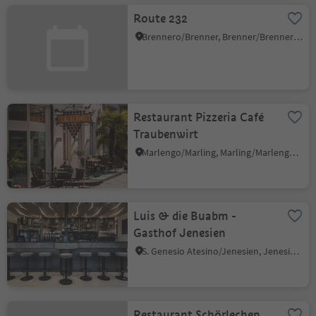
Route 232
Brennero/Brenner, Brenner/Brennero, Sterzing/Vipiteno and environs
Restaurant Pizzeria Café
Traubenwirt
Marlengo/Marling, Marling/Marlengo, Meran/Merano and environs
Luis & die Buabm -
Gasthof Jenesien
S. Genesio Atesino/Jenesien, Jenesien/San Genesio Atesino, Bolzano/Bozen and environs
Restaurant Schörlechen