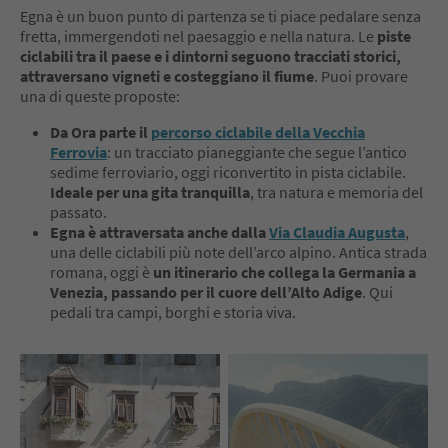
Egna è un buon punto di partenza se ti piace pedalare senza
fretta, immergendoti nel paesaggio e nella natura. Le
piste
ciclabili tra il paese e i dintorni seguono tracciati storici,
attraversano vigneti e costeggiano il fiume
. Puoi provare
una di queste proposte:
Da Ora parte il
percorso ciclabile della Vecchia
Ferrovia
: un tracciato pianeggiante che segue l’antico
sedime ferroviario, oggi riconvertito in pista ciclabile.
Ideale per una gita tranquilla
, tra natura e memoria del
passato.
Egna è attraversata anche dalla
Via Claudia Augusta
,
una delle ciclabili più note dell’arco alpino. Antica strada
romana, oggi è
un itinerario che collega la Germania a
Venezia, passando per il cuore dell’Alto Adige
. Qui
pedali tra campi, borghi e storia viva.