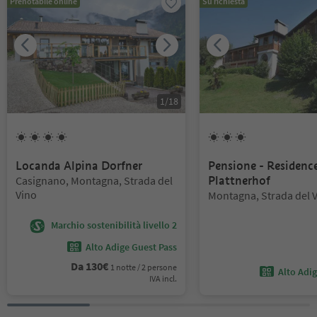
Prenotabile online
Su richiesta
1
/
18
4
Soli
3
Soli
Locanda Alpina Dorfner
Pensione - Residenc
Posizione:
Casignano, Montagna, Strada del
Plattnerhof
Vino
Posizione:
Montagna, Strada del 
Marchio sostenibilità livello 2
Alto Adige Guest Pass
Da
130
€
1 notte / 2 persone
Alto Adi
IVA incl.