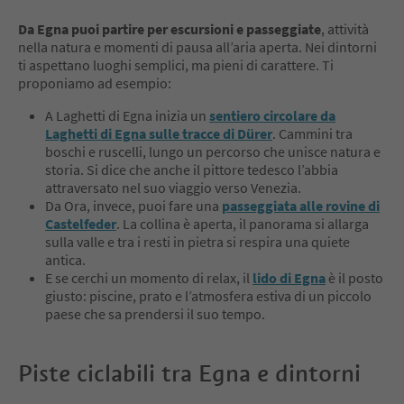
Da Egna puoi partire per escursioni e passeggiate
, attività
nella natura e momenti di pausa all’aria aperta. Nei dintorni
ti aspettano luoghi semplici, ma pieni di carattere. Ti
proponiamo ad esempio:
A Laghetti di Egna inizia un
sentiero circolare da
Laghetti di Egna sulle tracce di Dürer
. Cammini tra
boschi e ruscelli, lungo un percorso che unisce natura e
storia. Si dice che anche il pittore tedesco l’abbia
attraversato nel suo viaggio verso Venezia.
Da Ora, invece, puoi fare una
passeggiata alle rovine di
Castelfeder
. La collina è aperta, il panorama si allarga
sulla valle e tra i resti in pietra si respira una quiete
antica.
E se cerchi un momento di relax, il
lido di Egna
è il posto
giusto: piscine, prato e l’atmosfera estiva di un piccolo
paese che sa prendersi il suo tempo.
Piste ciclabili tra Egna e dintorni