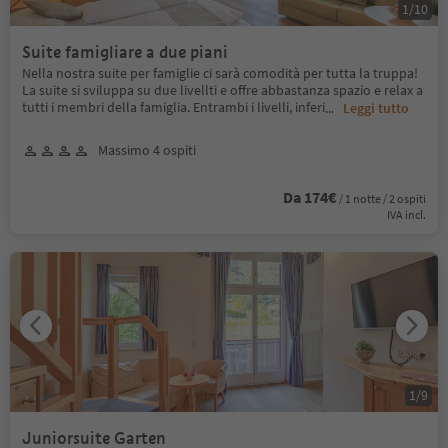
1
/
10
Suite famigliare a due piani
Nella nostra suite per famiglie ci sarà comodità per tutta la truppa!
La suite si sviluppa su due livellti e offre abbastanza spazio e relax a
tutti i membri della famiglia. Entrambi i livelli, inferi
...
Leggi tutto
Massimo 4 ospiti
Da 174€
/ 1 notte / 2 ospiti
IVA incl.
1
/
9
Juniorsuite Garten