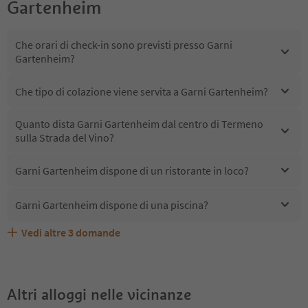
Gartenheim
Che orari di check-in sono previsti presso Garni
Gartenheim?
Che tipo di colazione viene servita a Garni Gartenheim?
Quanto dista Garni Gartenheim dal centro di Termeno
sulla Strada del Vino?
Garni Gartenheim dispone di un ristorante in loco?
Garni Gartenheim dispone di una piscina?
Vedi altre
3
domande
Quali servizi/attività sono disponibili presso Garni
Gli ospiti di Garni Gartenheim ricevono l'Alto Adige Guest
Garni Gartenheim accetta animali domestici?
Gartenheim?
Pass?
Altri alloggi nelle vicinanze