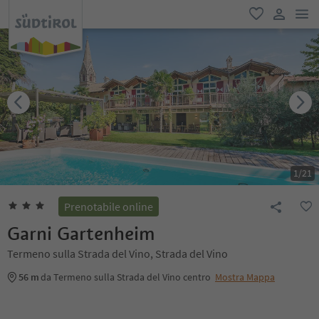
men
favoriti
user lin
1
/
21
Prenotabile online
Garni Gartenheim
Termeno sulla Strada del Vino, Strada del Vino
56 m
da Termeno sulla Strada del Vino centro
Mostra Mappa