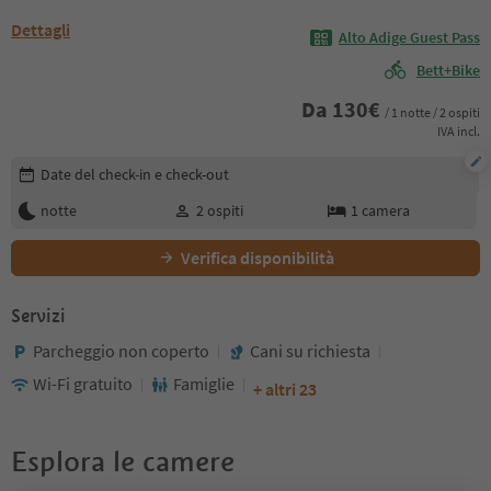
Dettagli
Alto Adige Guest Pass
Bett+Bike
Da
130
€
/ 1 notte / 2 ospiti
IVA incl.
Modifica i dettagli della prenotazione
Date del check-in e check-out
notte
2
ospiti
1
camera
Verifica disponibilità
Servizi
Parcheggio non coperto
Cani su richiesta
Wi-Fi gratuito
Famiglie
+ altri 23
Esplora le camere