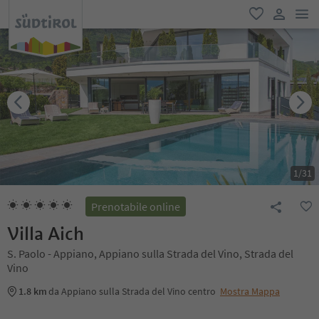
men
favoriti
user lin
1
/
31
Prenotabile online
Villa Aich
S. Paolo - Appiano, Appiano sulla Strada del Vino, Strada del
Vino
1.8 km
da Appiano sulla Strada del Vino centro
Mostra Mappa