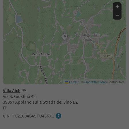
+
−
Leaflet
|
©
OpenStreetMap
Contributors
Villa Aich
Via S. Giustina 42
39057 Appiano sulla Strada del Vino BZ
IT
CIN: IT021004B4STU46RXG