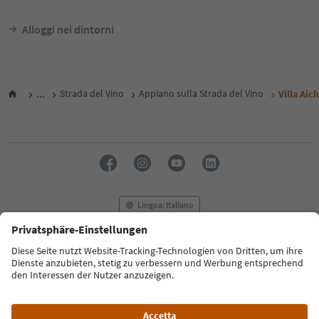
Alloggi nei dintorni
...
Strada del Vino
Appiano sulla Strada del Vino
Villa Aich
Lingua: Italiano
FAQ
Contatti
Press
MICE
Privacy Policy
Termini e condizioni
Crediti
Cookie Policy
Film commission
Chi siamo
Dichiarazione di accessibilità
Alto Adige B2B