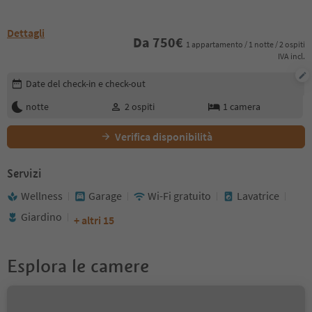
Dettagli
Da
750
€
1 appartamento / 1 notte / 2 ospiti
IVA incl.
Modifica i dettagli della prenotazione
Date del check-in e check-out
notte
2
ospiti
1
camera
Verifica disponibilità
Servizi
Wellness
Garage
Wi-Fi gratuito
Lavatrice
Giardino
+ altri 15
Esplora le camere