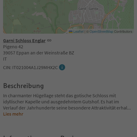
Leaflet
|
©
OpenStreetMap
Contributors
Garni Schloss Englar
Pigeno 42
39057 Eppan an der Weinstraße BZ
IT
CIN: IT021004A1J29MHX2C
Beschreibung
In charmanter Hügellage steht das gotische Schloss mit
idyllischer Kapelle und ausgedehntem Gutshof. Es hat im
Verlauf der Jahrhunderte seine besondere Attraktivität erhal
...
Lies mehr