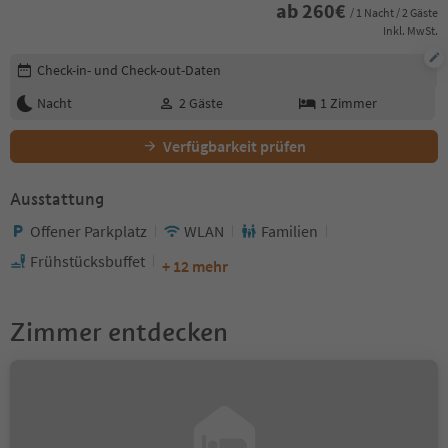
ab
260
€
/ 1 Nacht / 2 Gäste
Inkl. MwSt.
Buchungsdetails bearbeiten
Check-in- und Check-out-Daten
Nacht
2
Gäste
1
Zimmer
Verfügbarkeit prüfen
Ausstattung
Offener Parkplatz
WLAN
Familien
Frühstücksbuffet
+ 12 mehr
Zimmer entdecken