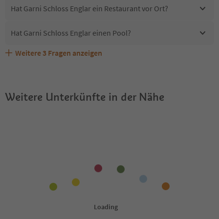
Hat Garni Schloss Englar ein Restaurant vor Ort?
Hat Garni Schloss Englar einen Pool?
Weitere
3
Fragen anzeigen
Sind Haustiere in der Unterkunft Garni Schloss Englar
Erhalten die Gäste von Garni Schloss Englar einen
Welche Services bietet Garni Schloss Englar?
erlaubt?
Südtirol Guestpass?
Weitere Unterkünfte in der Nähe