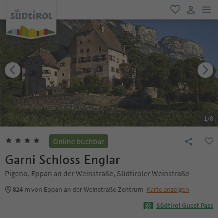
men
favorit
user lin
1
/
8
Online buchbar
Garni Schloss Englar
Pigeno, Eppan an der Weinstraße, Südtiroler Weinstraße
824 m
von Eppan an der Weinstraße Zentrum
Karte anzeigen
Südtirol Guest Pass