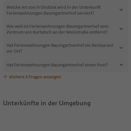
Welche Art von Frühstück wird in der Unterkunft
Ferienwohnungen Baumgartnerhof serviert?
Wie weit ist Ferienwohnungen Baumgartnerhof vom
Zentrum von Kurtatsch an der Weinstraße entfernt?
Hat Ferienwohnungen Baumgartnerhof ein Restaurant
vor Ort?
Hat Ferienwohnungen Baumgartnerhof einen Pool?
Weitere
3
Fragen anzeigen
Sind Haustiere in der Unterkunft Ferienwohnungen
Welche Services bietet Ferienwohnungen
Erhalten die Gäste von Ferienwohnungen
Baumgartnerhof erlaubt?
Baumgartnerhof?
Baumgartnerhof einen Südtirol Guestpass?
Unterkünfte in der Umgebung