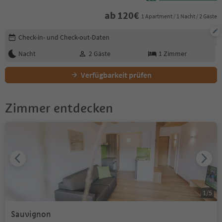
ab
120
€
1 Apartment / 1 Nacht / 2 Gäste
Buchungsdetails bearbeiten
Check-in- und Check-out-Daten
Nacht
2
Gäste
1
Zimmer
Verfügbarkeit prüfen
Zimmer entdecken
1
/
5
Sauvignon