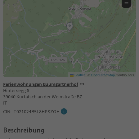
−
Leaflet
|
©
OpenStreetMap
Contributors
Ferienwohnungen Baumgartnerhof
Hintersegg 6
39040 Kurtatsch an der Weinstraße BZ
IT
CIN: IT021024B5L8HPSZOH
Beschreibung