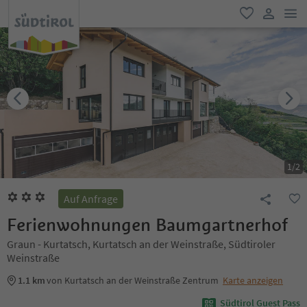
men
favorit
user lin
1
/
2
Auf Anfrage
Ferienwohnungen Baumgartnerhof
Graun - Kurtatsch, Kurtatsch an der Weinstraße, Südtiroler
Weinstraße
1.1 km
von Kurtatsch an der Weinstraße Zentrum
Karte anzeigen
Südtirol Guest Pass