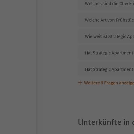
Welches sind die Check-
Welche Art von Frühstück
Wie weit ist Strategic 
Hat Strategic Apartment
Hat Strategic Apartment
Weitere
3
Fragen anzeig
Sind Haustiere in der U
Welche Services bietet 
Unterkünfte in