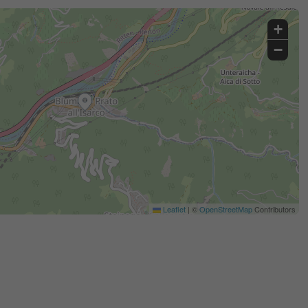
+
−
Leaflet
|
©
OpenStreetMap
Contributors