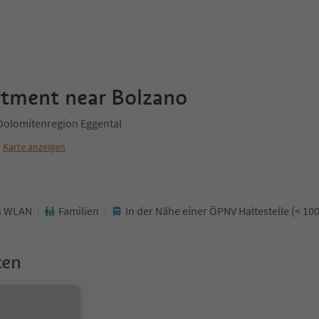
rtment near Bolzano
 Dolomitenregion Eggental
Karte anzeigen
s WLAN
Familien
In der Nähe einer ÖPNV Haltestelle (< 10
ken