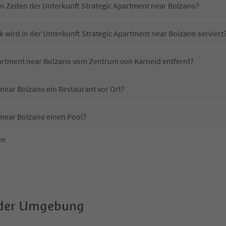
in Zeiten der Unterkunft Strategic Apartment near Bolzano?
 wird in der Unterkunft Strategic Apartment near Bolzano serviert
Apartment near Bolzano vom Zentrum von Karneid entfernt?
 near Bolzano ein Restaurant vor Ort?
 near Bolzano einen Pool?
en
nterkunft Strategic Apartment near Bolzano erlaubt?
Strategic Apartment near Bolzano?
Erhalten die Gäste von Strategic Apartment near Bolzano einen Südtirol Guestpass?
 der Umgebung