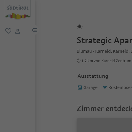
menu link
favorit
user link
Strategic Apa
Blumau - Karneid, Karneid,
1.2 km
von Karneid Zentrum
Ausstattung
Garage
Kostenlose
Zimmer entdec