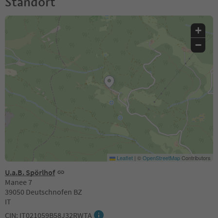
Standort
+
−
Leaflet
|
©
OpenStreetMap
Contributors
U.a.B. Spörlhof
Manee 7
39050 Deutschnofen BZ
IT
CIN: IT021059B58J32RWTA