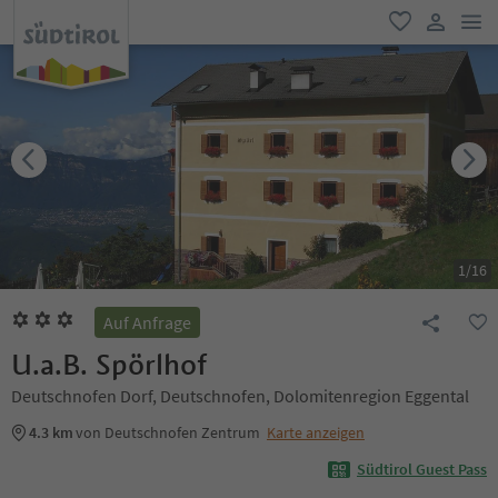
men
favorit
user lin
1
/
16
Auf Anfrage
U.a.B. Spörlhof
Deutschnofen Dorf, Deutschnofen, Dolomitenregion Eggental
4.3 km
von Deutschnofen Zentrum
Karte anzeigen
Südtirol Guest Pass