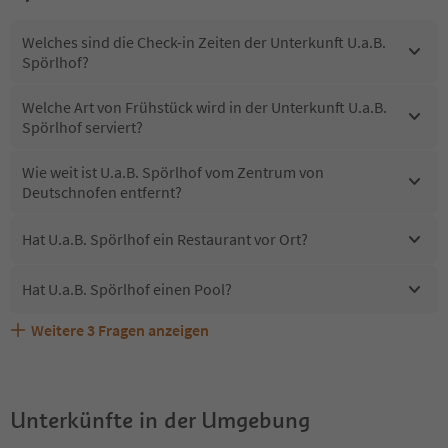
Welches sind die Check-in Zeiten der Unterkunft U.a.B.
Spörlhof?
Welche Art von Frühstück wird in der Unterkunft U.a.B.
Spörlhof serviert?
Wie weit ist U.a.B. Spörlhof vom Zentrum von
Deutschnofen entfernt?
Hat U.a.B. Spörlhof ein Restaurant vor Ort?
Hat U.a.B. Spörlhof einen Pool?
Weitere
3
Fragen anzeigen
Sind Haustiere in der Unterkunft U.a.B. Spörlhof
Erhalten die Gäste von U.a.B. Spörlhof einen Südtirol
Welche Services bietet U.a.B. Spörlhof?
erlaubt?
Guestpass?
Unterkünfte in der Umgebung