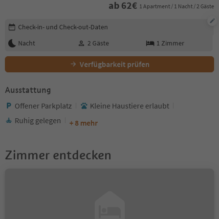
ab
62
€
1 Apartment / 1 Nacht / 2 Gäste
Buchungsdetails bearbeiten
Check-in- und Check-out-Daten
Nacht
2
Gäste
1
Zimmer
Verfügbarkeit prüfen
Ausstattung
Offener Parkplatz
Kleine Haustiere erlaubt
Ruhig gelegen
+ 8 mehr
Zimmer entdecken