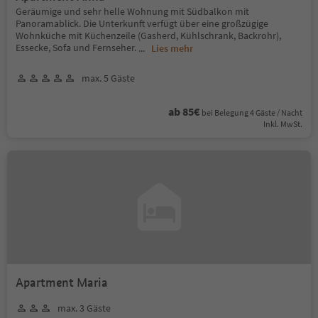
Geräumige und sehr helle Wohnung mit Südbalkon mit
Panoramablick. Die Unterkunft verfügt über eine großzügige
Wohnküche mit Küchenzeile (Gasherd, Kühlschrank, Backrohr),
Essecke, Sofa und Fernseher.
...
Lies mehr
max. 5 Gäste
ab 85€
bei Belegung 4 Gäste / Nacht
Inkl. MwSt.
Apartment Maria
max. 3 Gäste