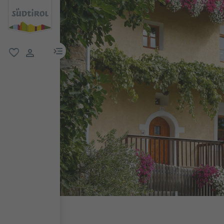
menu link
favorit
user link