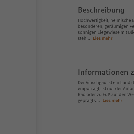
Beschreibung
Hochwertigkeit, heimische M
besonderen, geräumigen Fe
sonnigen Liegewiese mit Blic
steh
...
Lies mehr
Informationen 
Der Vinschgau ist ein Land
emporragt, ist nur der Anfa
Rad oder zu Fuß auf den Weg
geprägt v
...
Lies mehr