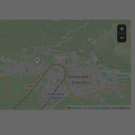
+
−
Leaflet
|
©
OpenStreetMap
Contributors