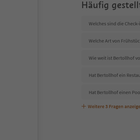
Häufig gestell
Welches sind die Check-i
Welche Art von Frühstück
Wie weit ist Bertollhof
Hat Bertollhof ein Resta
Hat Bertollhof einen Poo
Weitere
3
Fragen anzeig
Sind Haustiere in der Un
Welche Services bietet B