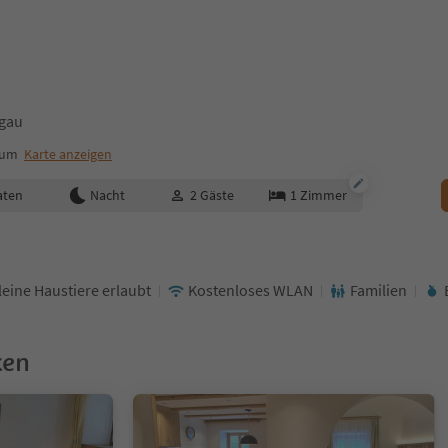
hgau
rum
Karte anzeigen
aten
Nacht
2
Gäste
1
Zimmer
leine Haustiere erlaubt
Kostenloses WLAN
Familien
ken