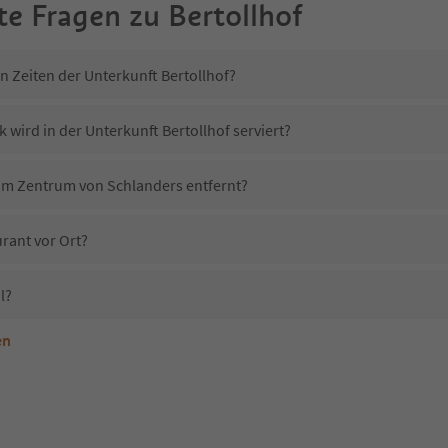
te Fragen zu
Bertollhof
n Zeiten der Unterkunft Bertollhof?
 wird in der Unterkunft Bertollhof serviert?
 vom Zentrum von Schlanders entfernt?
urant vor Ort?
l?
en
terkunft Bertollhof erlaubt?
ertollhof?
Erhalten die Gäste von Bertollhof einen Südtirol Guestpass?