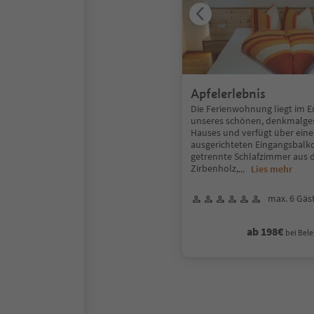
Apfelerlebnis
Die Ferienwohnung liegt im 
unseres schönen, denkmalge
Hauses und verfügt über ein
ausgerichteten Eingangsbalko
getrennte Schlafzimmer aus
Zirbenholz,
...
Lies mehr
max. 6 Gäs
ab 198€
bei Bele