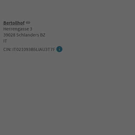
Bertollhof
Herrengasse 3
39028 Schlanders BZ
IT
CIN: IT021093B5LIAU3T7F