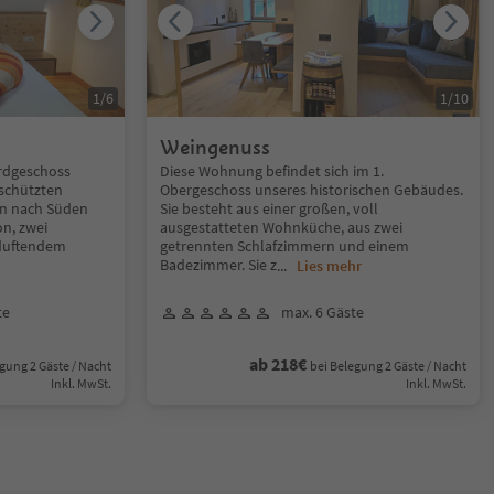
1
/
6
1
/
10
Weingenuss
Erdgeschoss
Diese Wohnung befindet sich im 1.
schützten
Obergeschoss unseres historischen Gebäudes.
en nach Süden
Sie besteht aus einer großen, voll
n, zwei
ausgestatteten Wohnküche, aus zwei
 duftendem
getrennten Schlafzimmern und einem
Badezimmer. Sie z
...
Lies mehr
te
max. 6 Gäste
ab 218€
gung 2 Gäste / Nacht
bei Belegung 2 Gäste / Nacht
Inkl. MwSt.
Inkl. MwSt.