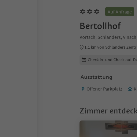
Auf Anfrage
Bertollhof
Kortsch, Schlanders, Vinsc
1.1 km
von Schlanders Zent
Buchungsdetails bearbeiten
Check-in- und Check-out-D
Ausstattung
Offener Parkplatz
K
Zimmer entdec