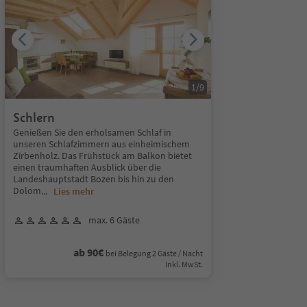
1
/
9
Schlern
Genießen Sie den erholsamen Schlaf in
unseren Schlafzimmern aus einheimischem
Zirbenholz. Das Frühstück am Balkon bietet
einen traumhaften Ausblick über die
Landeshauptstadt Bozen bis hin zu den
Dolom
...
Lies mehr
max. 6 Gäste
ab 90€
bei Belegung 2 Gäste / Nacht
Inkl. MwSt.