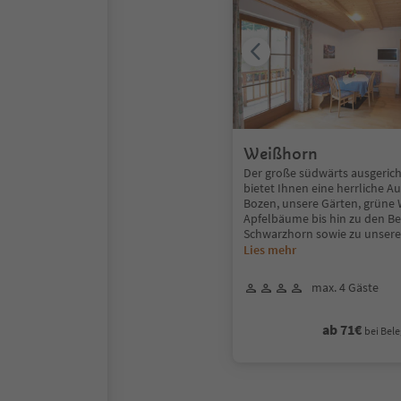
Weißhorn
Der große südwärts ausgeric
bietet Ihnen eine herrliche A
Bozen, unsere Gärten, grüne
Apfelbäume bis hin zu den B
Schwarzhorn sowie zu unser
Lies mehr
max. 4 Gäste
ab 71€
bei Bele