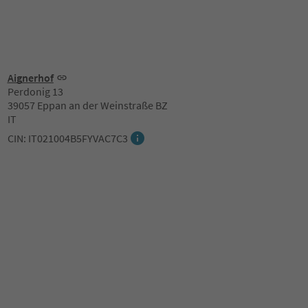
Aignerhof
Perdonig 13
39057 Eppan an der Weinstraße BZ
IT
CIN: IT021004B5FYVAC7C3