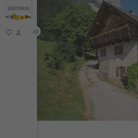
menu link
favorit
user link