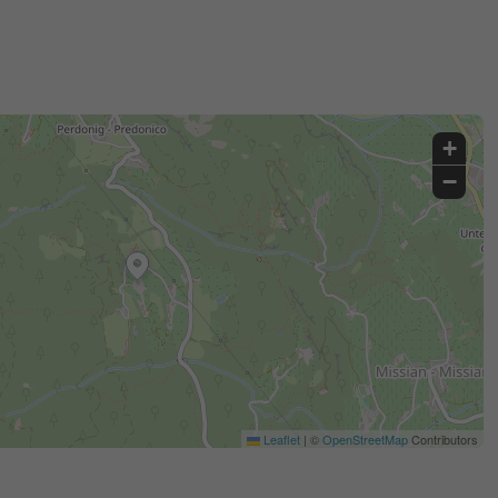
+
−
Leaflet
|
©
OpenStreetMap
Contributors