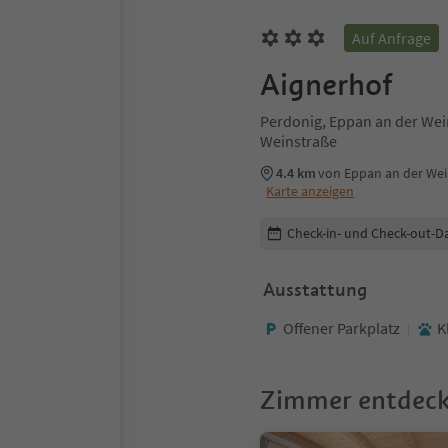
Auf Anfrage
Aignerhof
Perdonig, Eppan an der Wei
Weinstraße
4.4 km
von Eppan an der We
Karte anzeigen
Buchungsdetails bearbeiten
Check-in- und Check-out-D
Ausstattung
Offener Parkplatz
K
Zimmer entdec