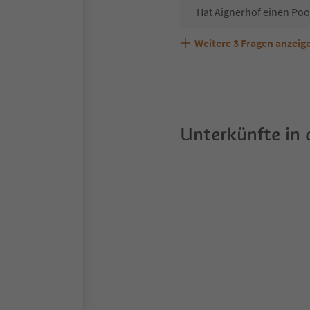
Hat Aignerhof einen Poo
Weitere
3
Fragen anzeig
Sind Haustiere in der Un
Welche Services bietet 
Unterkünfte in