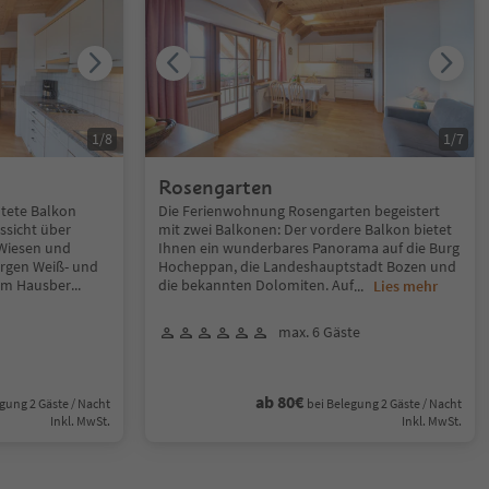
1
/
8
1
/
7
Rosengarten
htete Balkon
Die Ferienwohnung Rosengarten begeistert
ussicht über
mit zwei Balkonen: Der vordere Balkon bietet
 Wiesen und
Ihnen ein wunderbares Panorama auf die Burg
ergen Weiß- und
Hocheppan, die Landeshauptstadt Bozen und
em Hausber
...
die bekannten Dolomiten. Auf
...
Lies mehr
max. 6 Gäste
ab 80€
gung 2 Gäste / Nacht
bei Belegung 2 Gäste / Nacht
Inkl. MwSt.
Inkl. MwSt.