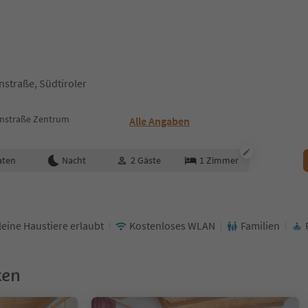
nstraße, Südtiroler
instraße Zentrum
Alle Angaben
aten
Nacht
2
Gäste
1
Zimmer
leine Haustiere erlaubt
Kostenloses WLAN
Familien
ken