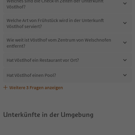
Welches sind die Check-in Zeiten der Unterkunft
Vöstlhof?
Welche Art von Frühstück wird in der Unterkunft
Vöstlhof serviert?
Wie weit ist Vöstlhof vom Zentrum von Welschnofen
entfernt?
Hat Vöstlhof ein Restaurant vor Ort?
Hat Vöstlhof einen Pool?
Weitere
3
Fragen anzeigen
Erhalten die Gäste von Vöstlhof einen Südtirol
Sind Haustiere in der Unterkunft Vöstlhof erlaubt?
Welche Services bietet Vöstlhof?
Guestpass?
Unterkünfte in der Umgebung