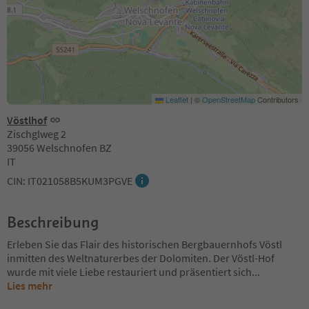
Leaflet
|
©
OpenStreetMap
Contributors
Vöstlhof
Zischglweg 2
39056 Welschnofen BZ
IT
CIN: IT021058B5KUM3PGVE
Beschreibung
Erleben Sie das Flair des historischen Bergbauernhofs Vöstl
inmitten des Weltnaturerbes der Dolomiten. Der Vöstl-Hof
wurde mit viele Liebe restauriert und präsentiert sich
...
Lies mehr