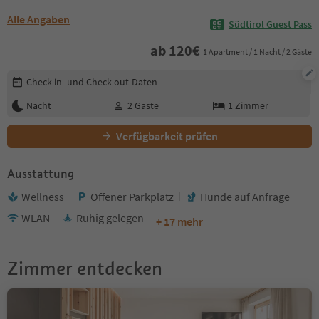
Alle Angaben
Südtirol Guest Pass
ab
120
€
1 Apartment / 1 Nacht / 2 Gäste
Buchungsdetails bearbeiten
Check-in- und Check-out-Daten
Nacht
2
Gäste
1
Zimmer
Verfügbarkeit prüfen
Ausstattung
Wellness
Offener Parkplatz
Hunde auf Anfrage
WLAN
Ruhig gelegen
+ 17 mehr
Zimmer entdecken