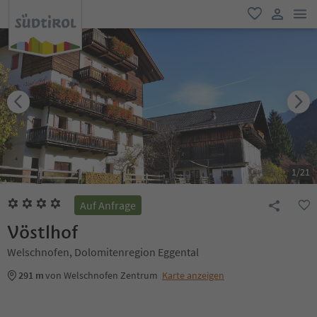
men
favorit
user lin
1
/
21
Auf Anfrage
Vöstlhof
Welschnofen, Dolomitenregion Eggental
291 m
von Welschnofen Zentrum
Karte anzeigen