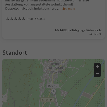
mit jeweils getrenntem Badezimmer (Dusche/WC), Terrasse
Ausstattung: voll ausgestattete Wohnküche mit
Doppelschlafcouch, Induktionsherd,
...
Lies mehr
max. 5 Gäste
ab 140€
bei Belegung 4 Gäste / Nacht
Inkl. MwSt.
Standort
+
−