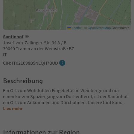
Leaflet
|
©
OpenStreetMap
Contributors
Santinhof
Josef-von-Zallinger-Str. 34 A / B
39040 Tramin an der Weinstraße BZ
IT
CIN: IT021098B5NEQH7BUD
Beschreibung
Ein Ort zum Wohlfühlen Eingebettet in Weinberge und nur
einen kurzen Spaziergang vom Dorf entfernt, ist der Santinhof
ein Ort zum Ankommen und Durchatmen. Unsere fünf kom
...
Lies mehr
Informationen zur Region