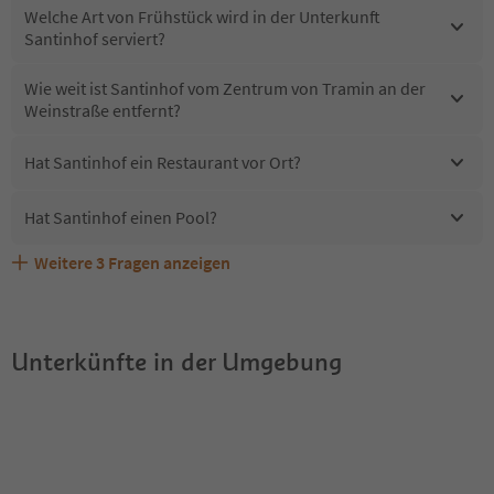
Welche Art von Frühstück wird in der Unterkunft
Santinhof serviert?
Wie weit ist Santinhof vom Zentrum von Tramin an der
Weinstraße entfernt?
Hat Santinhof ein Restaurant vor Ort?
Hat Santinhof einen Pool?
Weitere
3
Fragen anzeigen
Erhalten die Gäste von Santinhof einen Südtirol
Sind Haustiere in der Unterkunft Santinhof erlaubt?
Welche Services bietet Santinhof?
Guestpass?
Unterkünfte in der Umgebung