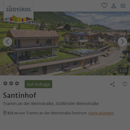
men
favorit
user lin
1
/
25
Auf Anfrage
Santinhof
Tramin an der Weinstraße, Südtiroler Weinstraße
831 m
von Tramin an der Weinstraße Zentrum
Karte anzeigen