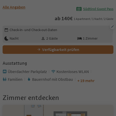
Alle Angaben
Südtirol Guest Pass
ab
140
€
1 Apartment / 1 Nacht / 2 Gäste
Buchungsdetails bearbeiten
Check-in- und Check-out-Daten
Nacht
2
Gäste
1
Zimmer
Verfügbarkeit prüfen
Ausstattung
Überdachter Parkplatz
Kostenloses WLAN
Familien
Bauernhof mit Obstbau
+ 19 mehr
Zimmer entdecken