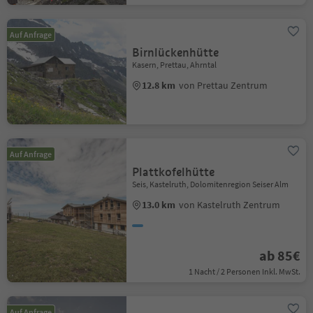
Auf Anfrage
Birnlückenhütte
Kasern, Prettau, Ahrntal
12.8 km
von Prettau Zentrum
Auf Anfrage
Plattkofelhütte
Seis, Kastelruth, Dolomitenregion Seiser Alm
13.0 km
von Kastelruth Zentrum
ab 85€
1 Nacht / 2 Personen Inkl. MwSt.
Auf Anfrage