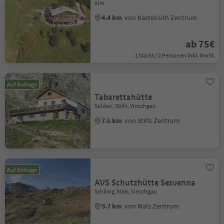
Alm
4.4 km
von Kastelruth Zentrum
ab 75€
1 Nacht / 2 Personen Inkl. MwSt.
Auf Anfrage
Tabarettahütte
Sulden, Stilfs, Vinschgau
7.6 km
von Stilfs Zentrum
Auf Anfrage
AVS Schutzhütte Sesvenna
Schlinig, Mals, Vinschgau
9.7 km
von Mals Zentrum