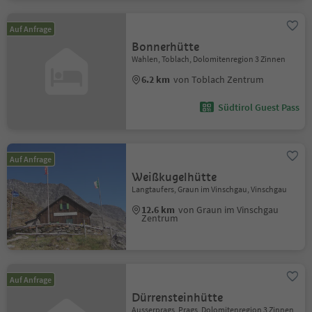
Auf Anfrage
Bonnerhütte
Wahlen, Toblach, Dolomitenregion 3 Zinnen
6.2 km
von Toblach Zentrum
Südtirol Guest Pass
Auf Anfrage
Weißkugelhütte
Langtaufers, Graun im Vinschgau, Vinschgau
12.6 km
von Graun im Vinschgau
Zentrum
Auf Anfrage
Dürrensteinhütte
Ausserprags, Prags, Dolomitenregion 3 Zinnen