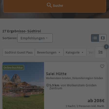
Suche
27
Ergebnisse
- Südtirol
Empfehlungen
Sortieren:
1
Südtirol Guest Pass
Bewertungen
Kategorie
Verpflegungsa
1 aktive
Online buchbar
Salei Hütte
Wolkenstein Gröden, Dolomitenregion Gröden
5.9 km
von Wolkenstein Gröden
Zentrum
ab 208€
1 Nacht / 2 Personen Inkl. MwSt.