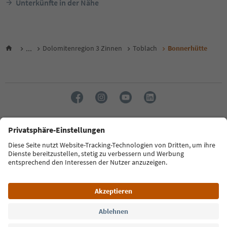
Unterkünfte in der Nähe
...
Dolomitenregion 3 Zinnen
Toblach
Bonnerhütte
Sprache: Deutsch
FAQ
Kontakt
Presse
MICE
Datenschutzerklärung
AGB
Impressum
Cookie Policy
Film commission
Über uns
Zugänglichkeitserklärung
Südtirol B2B
© 2026 IDM Südtirol