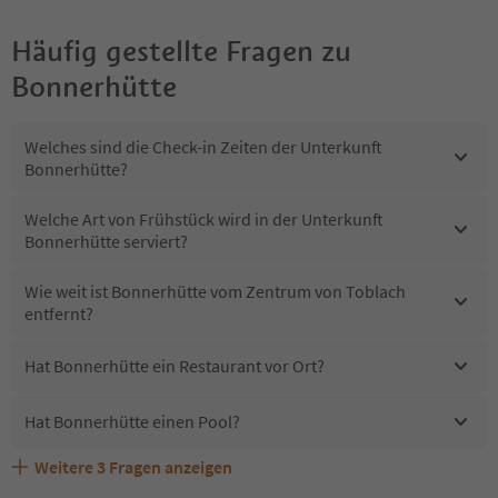
Häufig gestellte Fragen zu
Bonnerhütte
Welches sind die Check-in Zeiten der Unterkunft
Bonnerhütte?
Welche Art von Frühstück wird in der Unterkunft
Bonnerhütte serviert?
Wie weit ist Bonnerhütte vom Zentrum von Toblach
entfernt?
Hat Bonnerhütte ein Restaurant vor Ort?
Hat Bonnerhütte einen Pool?
Weitere
3
Fragen anzeigen
Erhalten die Gäste von Bonnerhütte einen Südtirol
Sind Haustiere in der Unterkunft Bonnerhütte erlaubt?
Welche Services bietet Bonnerhütte?
Guestpass?