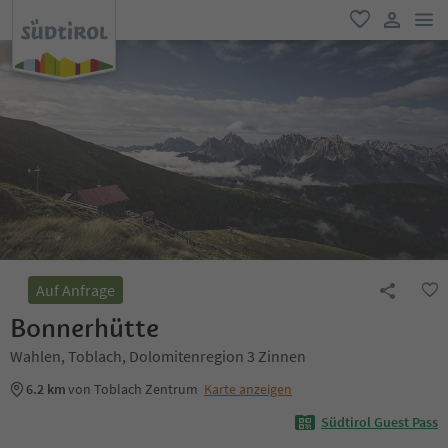
men
favorit
user lin
Auf Anfrage
Bonnerhütte
Wahlen, Toblach, Dolomitenregion 3 Zinnen
6.2 km
von Toblach Zentrum
Karte anzeigen
Südtirol Guest Pass