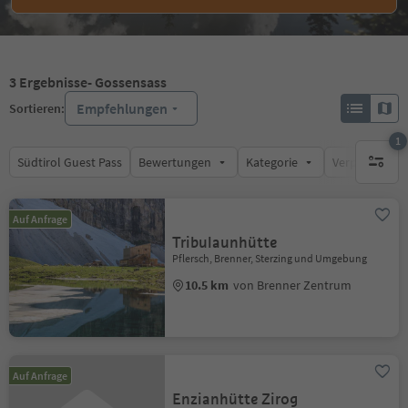
3
Ergebnisse
- Gossensass
Empfehlungen
Sortieren:
1
Südtirol Guest Pass
Bewertungen
Kategorie
Verpflegungsa
1 aktive
Auf Anfrage
Tribulaunhütte
Pflersch, Brenner, Sterzing und Umgebung
10.5 km
von Brenner Zentrum
Auf Anfrage
Enzianhütte Zirog