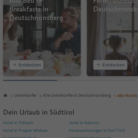
Alle Bed &
Ferienwohnun
Breakfasts in
Deutschnonsb
Deutschnonsberg
Entdecken
Entdecken
Unterkünfte
Alle Unterkünfte in Deutschnonsberg
Alle Hotel
Dein Urlaub in Südtirol
Hotel in Toblach
Hotel in Naturns
Hotel in Pragser Wildsee
Ferienwohnungen in Dorf Tirol
Camping mit Pool
Camping in Bozen und