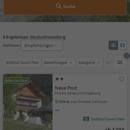
Suche
8
Ergebnisse
- Deutschnonsberg
Empfehlungen
Sortieren:
1
Südtirol Guest Pass
Bewertungen
Kategorie
Verpflegungsa
1 aktive
Online buchbar
Neue Post
Proveis, Meran und Umgebung
159 m
von Proveis Zentrum
Südtirol Guest Pass
ab 120€