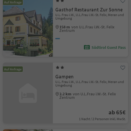
Auf Anfrage
Gasthof Restaurant Zur Sonne
U.L. Frau i.W., U.L.Frau i.W.-St. Felix, Meran und
Umgebung
158 m
von U.L.Frau i.W.-St. Felix
Zentrum
Südtirol Guest Pass
Auf Anfrage
Gampen
U.L. Frau i.W., U.L.Frau i.W.-St. Felix, Meran und
Umgebung
2.2 km
von U.L.Frau i.W.-St. Felix
Zentrum
ab 65€
1 Nacht / 2 Personen Inkl. MwSt.