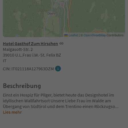
Leaflet
|
©
OpenStreetMap
Contributors
Hotel Gasthof Zum Hirschen
Malgasott-Str. 2
39010 U.L.Frau i.W.-St. Felix BZ
IT
CIN: IT021118A127963DZM
Beschreibung
Einst ein Hospiz für Pilger, bietet heute das Designhotel im
idyllischen Wallfahrtsort Unsere Liebe Frau im Walde am
Übergang von Südtirol und dem Trentino einen Rückzugso
...
Lies mehr