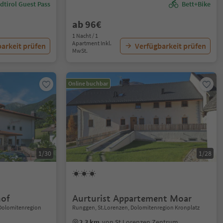
dtirol Guest Pass
Bett+Bike
ab 96€
1 Nacht / 1
Apartment Inkl.
arkeit prüfen
Verfügbarkeit prüfen
MwSt.
Online buchbar
1/30
1/28
hof
Aurturist Appartement Moar
 Dolomitenregion
Runggen, St.Lorenzen, Dolomitenregion Kronplatz
2.3 km
von St.Lorenzen Zentrum