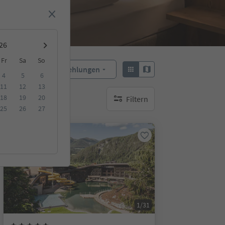
Fr
Sa
So
Empfehlungen
Sortieren:
4
5
6
11
12
13
18
19
20
Filtern
keine aktiven Filte
25
26
27
Online buchbar
1/31