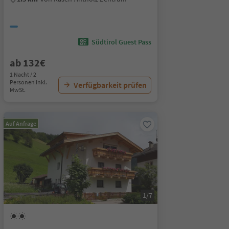
Südtirol Guest Pass
ab 132€
1 Nacht / 2
Personen Inkl.
Verfügbarkeit prüfen
MwSt.
Auf Anfrage
1/7