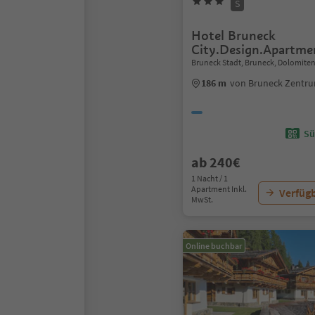
S
Hotel Bruneck
City.Design.Apartme
Bruneck Stadt, Bruneck, Dolomite
186 m
von Bruneck Zentr
Sü
ab 240€
1 Nacht / 1
Apartment Inkl.
Verfügb
MwSt.
Online buchbar