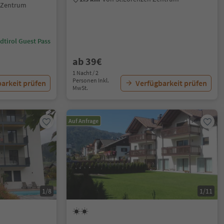
 Zentrum
dtirol Guest Pass
ab 39€
1 Nacht / 2
Personen Inkl.
arkeit prüfen
Verfügbarkeit prüfen
MwSt.
Auf Anfrage
1/8
1/11