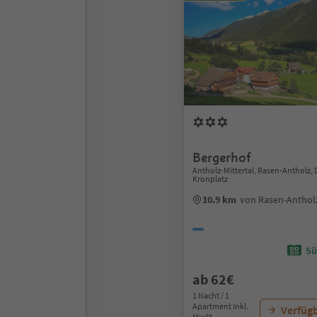
Bergerhof
Antholz-Mittertal, Rasen-Antholz,
Kronplatz
10.9 km
von Rasen-Anthol
Sü
ab 62€
1 Nacht / 1
Apartment Inkl.
Verfügb
MwSt.