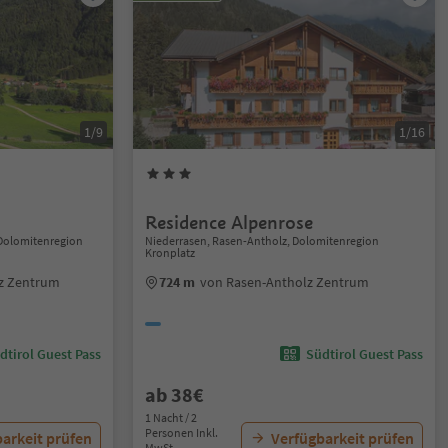
1/9
1/16
Residence Alpenrose
 Dolomitenregion
Niederrasen, Rasen-Antholz, Dolomitenregion
Kronplatz
z Zentrum
724 m
von Rasen-Antholz Zentrum
dtirol Guest Pass
Südtirol Guest Pass
ab 38€
1 Nacht / 2
Personen Inkl.
arkeit prüfen
Verfügbarkeit prüfen
MwSt.