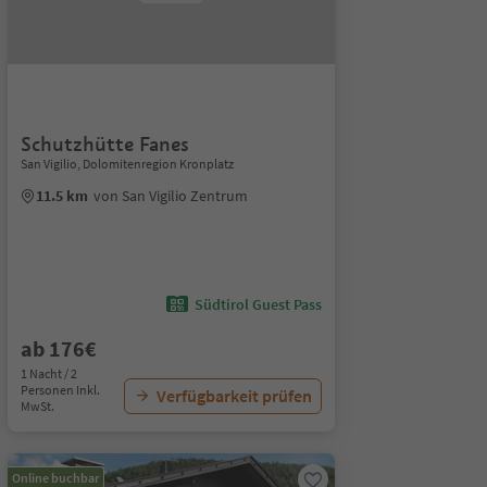
Schutzhütte Fanes
San Vigilio, Dolomitenregion Kronplatz
11.5 km
von San Vigilio Zentrum
Südtirol Guest Pass
ab 176€
1 Nacht / 2
Personen Inkl.
Verfügbarkeit prüfen
MwSt.
Online buchbar