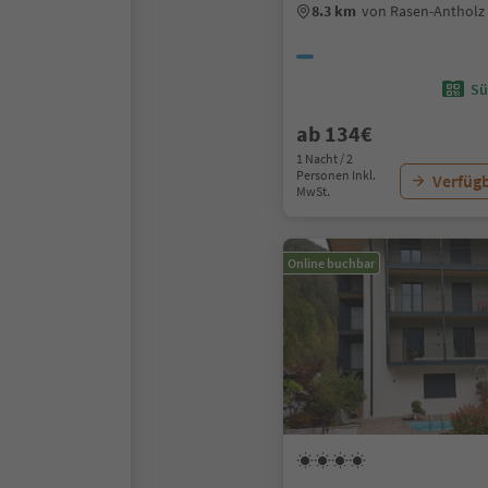
8.3 km
von Rasen-Antholz
Sü
ab 134€
1 Nacht / 2
Personen Inkl.
Verfügb
MwSt.
Online buchbar