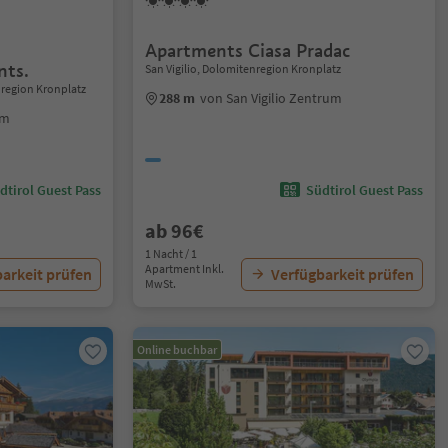
Apartments Ciasa Pradac
nts.
San Vigilio, Dolomitenregion Kronplatz
nregion Kronplatz
288 m
von San Vigilio Zentrum
um
dtirol Guest Pass
Südtirol Guest Pass
ab 96€
1 Nacht / 1
Apartment Inkl.
arkeit prüfen
Verfügbarkeit prüfen
MwSt.
Online buchbar