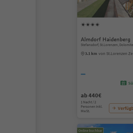
Almdorf Haidenberg
Stefansdorf, St.Lorenzen, Dolomit
3.1 km
von St.Lorenzen Z
Sü
ab 440€
1 Nacht / 2
Personen Inkl.
Verfügb
MwSt.
Online buchbar