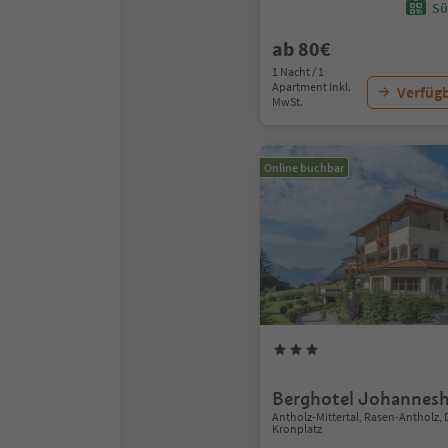
Sü
ab 80€
1 Nacht / 1
Apartment Inkl.
Verfügb
MwSt.
Online buchbar
Berghotel Johannes
Antholz-Mittertal, Rasen-Antholz,
Kronplatz