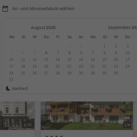
An- und Abreisedatum wählen
August
September
Mo
Di
Mi
Do
Fr
Sa
So
Mo
Di
Mi
Do
nregion Kronplatz
1
2
1
2
3
3
4
5
6
7
8
9
7
8
9
10
10
11
12
13
14
15
16
14
15
16
17
ungen
Kategorie
Verpflegungsart
Nachhaltige Unterkunft
17
18
19
20
21
22
23
21
22
23
24
24
25
26
27
28
29
30
28
29
30
31
Online buchbar
Nächte:
0
1/70
1/4