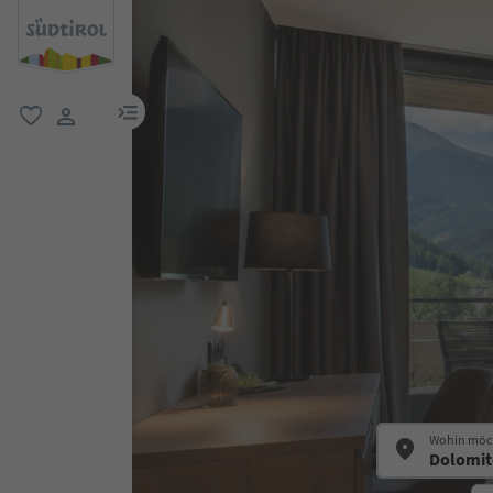
menu link
favorit
user link
Wohin möch