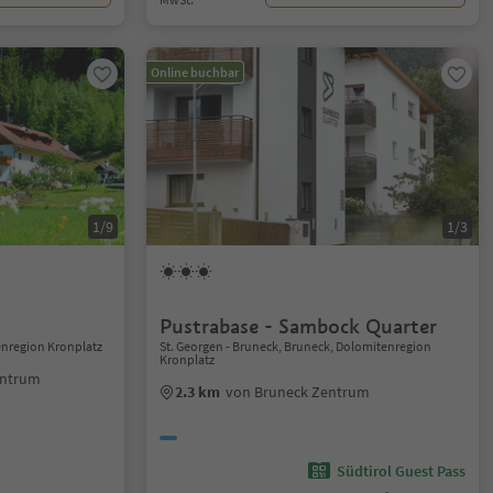
Online buchbar
1/9
1/3
Pustrabase - Sambock Quarter
enregion Kronplatz
St. Georgen - Bruneck, Bruneck, Dolomitenregion
Kronplatz
entrum
2.3 km
von Bruneck Zentrum
Südtirol Guest Pass