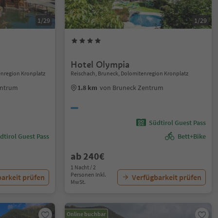
1/29
1/29
Hotel Olympia
enregion Kronplatz
Reischach, Bruneck, Dolomitenregion Kronplatz
entrum
1.8 km
von Bruneck Zentrum
Südtirol Guest Pass
dtirol Guest Pass
Bett+Bike
ab 240€
1 Nacht / 2
Personen Inkl.
arkeit prüfen
Verfügbarkeit prüfen
MwSt.
Online buchbar