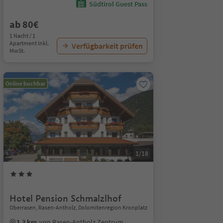
Südtirol Guest Pass
ab 80€
1 Nacht / 1
Apartment Inkl.
Verfügbarkeit prüfen
MwSt.
Online buchbar
1/18
Hotel Pension Schmalzlhof
Oberrasen, Rasen-Antholz, Dolomitenregion Kronplatz
1.3 km
von Rasen-Antholz Zentrum