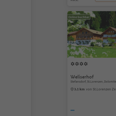
Online buchbar
Weliserhof
Stefansdorf, St.Lorenzen, Dolomit
3.1 km
von St.Lorenzen Z